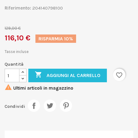
Riferimento:
204140798100
129,00 €
116,10 €
RISPARMIA 10%
Tasse incluse
Quantità

favorite_border
AGGIUNGI AL CARRELLO

Ultimi articoli in magazzino
Condividi