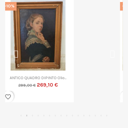
-10%
QUADRO DIPINTO ASTRATTO G....
269,10 €
299,00 €
favorite_border