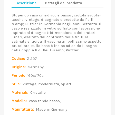
Descrizione
Dettagli del prodotto
Stupendo vaso cilindrico e basso , ciotola svuota-
tasche, vintage, disegnato e prodotto da Peill
&amp; Putzler in Germania negli anni Settanta. Il
vaso è realizzato in vetro soffiato con lavorazione
ispirata al disegno tridimensionale dei crateri
lunari, esaltato dal contrasto della finitura
satinata e lucida. Il vaso ha un bellissimo aspetto
brutalista, sulla base è inciso ad acido il segno
della doppia P di Peill &amp; Putzler..
Codice:
Z 227
Origine:
Germany
Periodo:
'60s/'70s
Stile:
Vintage, modernista, op art
Materiali:
Cristallo
Modello:
Vaso tondo basso,
Manifattura:
Made in Germany