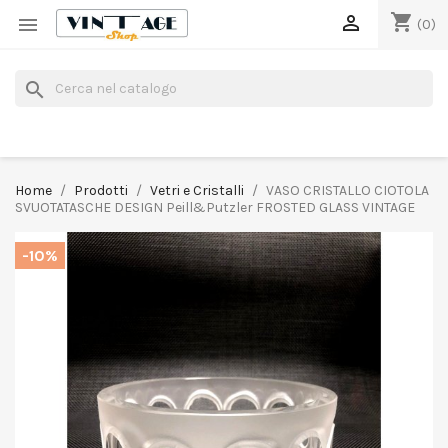
shopping_cart


(0)
search
Home
Prodotti
Vetri e Cristalli
VASO CRISTALLO CIOTOLA
SVUOTATASCHE DESIGN Peill&Putzler FROSTED GLASS VINTAGE
-10%