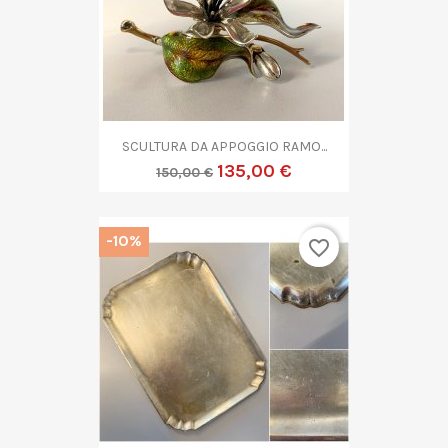
SCULTURA DA APPOGGIO RAMO...
135,00 €
150,00 €
-10%
favorite_border