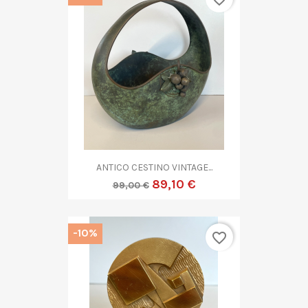
ANTICO CESTINO VINTAGE...
89,10 €
99,00 €
-10%
favorite_border