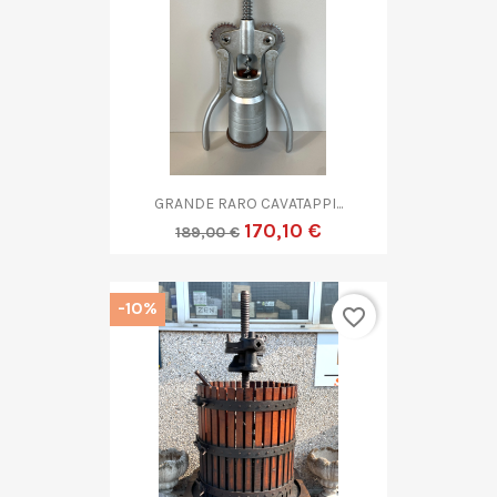
GRANDE RARO CAVATAPPI...
170,10 €
189,00 €
-10%
favorite_border