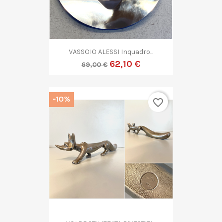
VASSOIO ALESSI Inquadro...
62,10 €
69,00 €
-10%
favorite_border