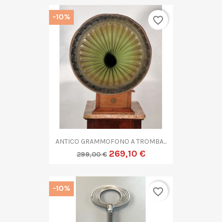
-10%
favorite_border
ANTICO GRAMMOFONO A TROMBA...
269,10 €
299,00 €
-10%
favorite_border