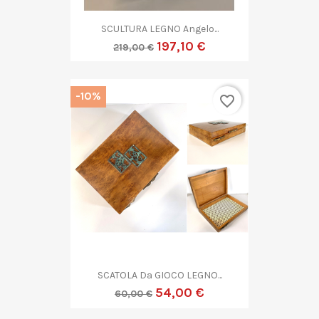
SCULTURA LEGNO Angelo...
197,10 €
219,00 €
-10%
favorite_border
SCATOLA Da GIOCO LEGNO...
54,00 €
60,00 €