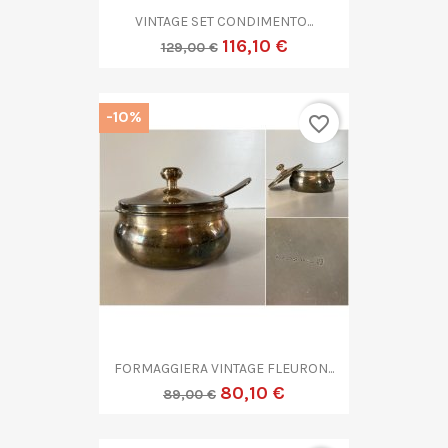
VINTAGE SET CONDIMENTO...
116,10 €
129,00 €
-10%
favorite_border
FORMAGGIERA VINTAGE FLEURON...
80,10 €
89,00 €