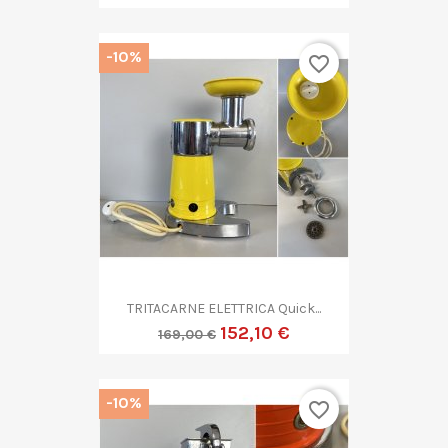
-10%
favorite_border
TRITACARNE ELETTRICA Quick...
152,10 €
169,00 €
-10%
favorite_border