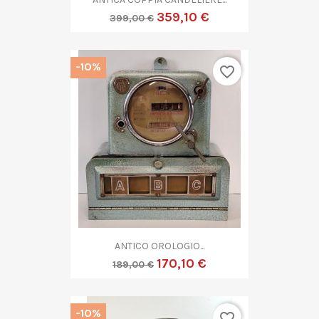
359,10 €
399,00 €
-10%
favorite_border
ANTICO OROLOGIO...
170,10 €
189,00 €
-10%
favorite_border