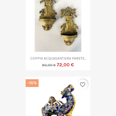
COPPIA ACQUASANTIERA PARETE...
72,00 €
80,00 €
-10%
favorite_border