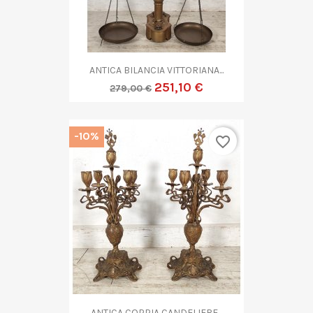
ANTICA BILANCIA VITTORIANA...
251,10 €
279,00 €
-10%
favorite_border
ANTICA COPPIA CANDELIERE...