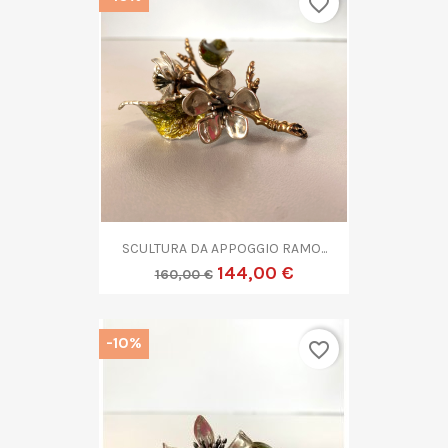
favorite_border
SCULTURA DA APPOGGIO RAMO...
144,00 €
160,00 €
-10%
favorite_border