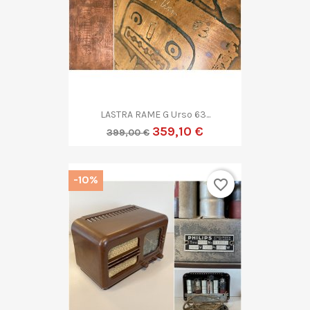
LASTRA RAME G Urso 63...
359,10 €
399,00 €
-10%
favorite_border