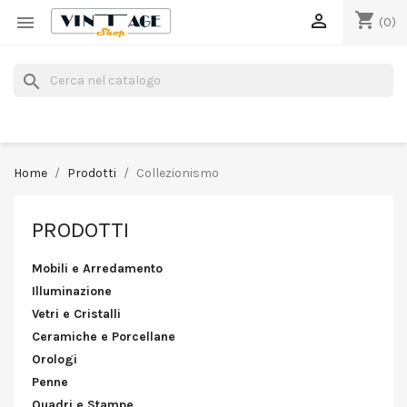
shopping_cart


(0)
search
Home
Prodotti
Collezionismo
PRODOTTI
Mobili e Arredamento
Illuminazione
Vetri e Cristalli
Ceramiche e Porcellane
Orologi
Penne
Quadri e Stampe