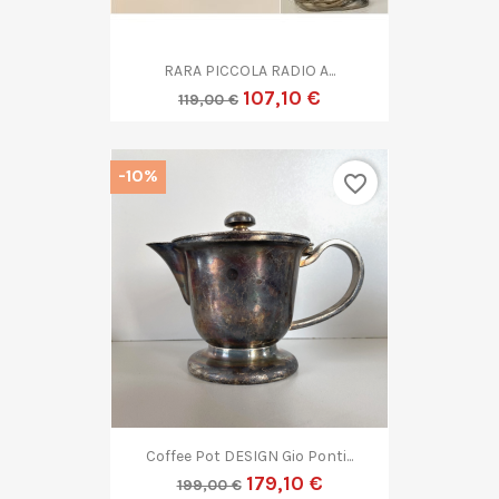
RARA PICCOLA RADIO A...
107,10 €
119,00 €
-10%
favorite_border
Coffee Pot DESIGN Gio Ponti...
179,10 €
199,00 €