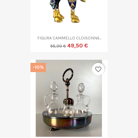
FIGURA CAMMELLO CLOISONNé...
49,50 €
55,00 €
-10%
favorite_border