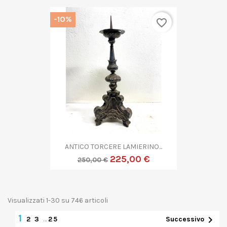
-10%
favorite_border
ANTICO TORCERE LAMIERINO...
225,00 €
250,00 €
Visualizzati 1-30 su 746 articoli
1

2
3
…
25
Successivo