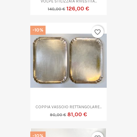
VOLPE STILIZZATA RIVESTITA...
126,00 €
140,00 €
-10%
favorite_border
COPPIA VASSOIO RETTANGOLARE...
81,00 €
90,00 €
-10%