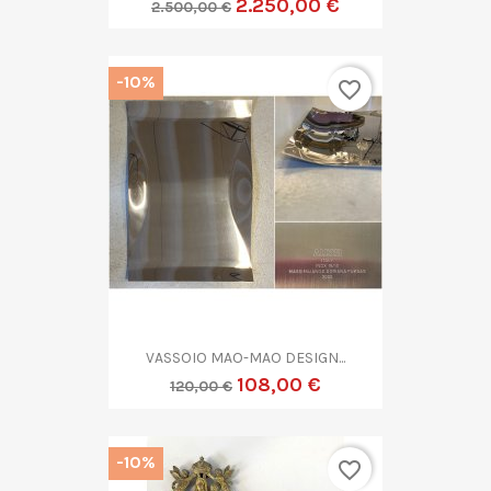
2.250,00 €
2.500,00 €
-10%
favorite_border
VASSOIO MAO-MAO DESIGN...
108,00 €
120,00 €
-10%
favorite_border