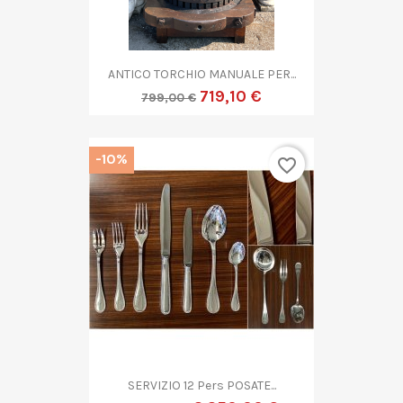
ANTICO TORCHIO MANUALE PER...
719,10 €
799,00 €
-10%
favorite_border
SERVIZIO 12 Pers POSATE...