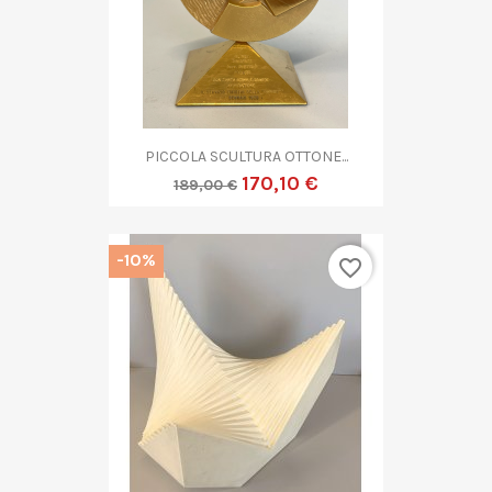
PICCOLA SCULTURA OTTONE...
170,10 €
189,00 €
-10%
favorite_border