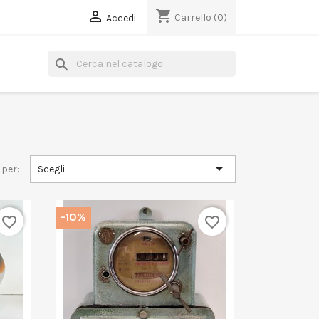
shopping_cart

Carrello
(0)
Accedi
search

 per:
Scegli
-10%
favorite_border
favorite_border