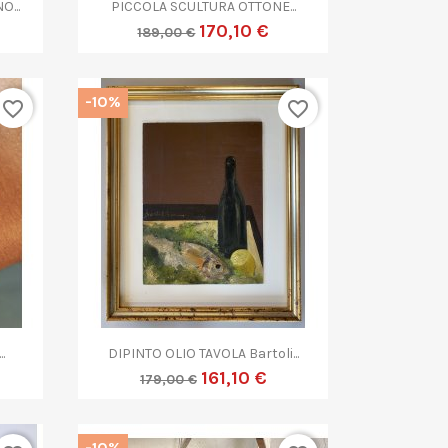

Anteprima
...
PICCOLA SCULTURA OTTONE...
170,10 €
189,00 €
-10%
favorite_border
favorite_border

Anteprima
.
DIPINTO OLIO TAVOLA Bartoli...
161,10 €
179,00 €
-10%