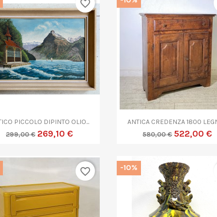
favorite_border


Anteprima
Anteprima
ICO PICCOLO DIPINTO OLIO...
ANTICA CREDENZA 1800 LEGN
269,10 €
522,00 €
299,00 €
580,00 €
-10%
favorite_border