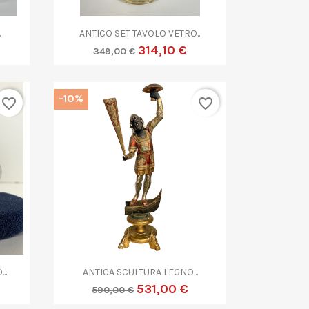

Anteprima
.
ANTICO SET TAVOLO VETRO...
314,10 €
349,00 €
-10%
favorite_border
favorite_border

Anteprima
..
ANTICA SCULTURA LEGNO...
531,00 €
590,00 €