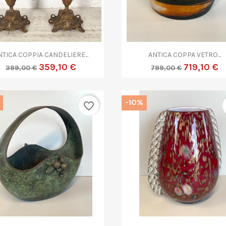


Anteprima
Anteprima
NTICA COPPIA CANDELIERE...
ANTICA COPPA VETRO...
359,10 €
719,10 €
399,00 €
799,00 €
-10%
favorite_border