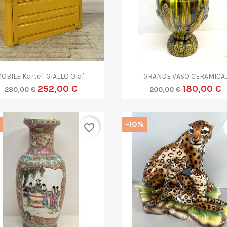


Anteprima
Anteprima
OBILE Kartell GIALLO Olaf...
GRANDE VASO CERAMICA..
252,00 €
180,00 €
280,00 €
200,00 €
-10%
favorite_border