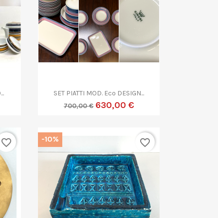

Anteprima
..
SET PIATTI MOD. Eco DESIGN...
630,00 €
700,00 €
-10%
favorite_border
favorite_border