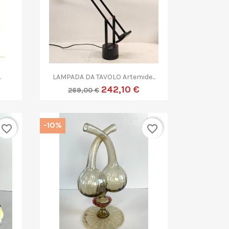

Anteprima
.
LAMPADA DA TAVOLO Artemide...
242,10 €
269,00 €
-10%
favorite_border
favorite_border