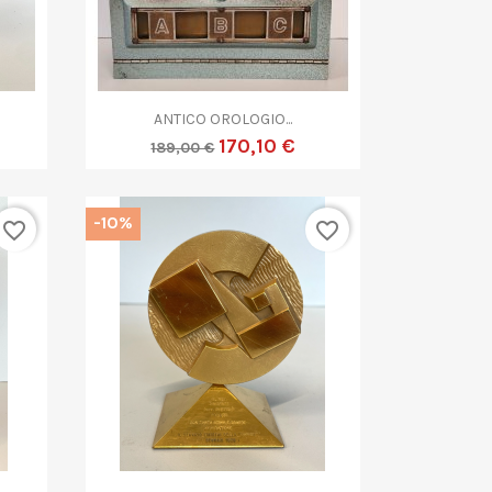

Anteprima
ANTICO OROLOGIO...
170,10 €
189,00 €
-10%
favorite_border
favorite_border