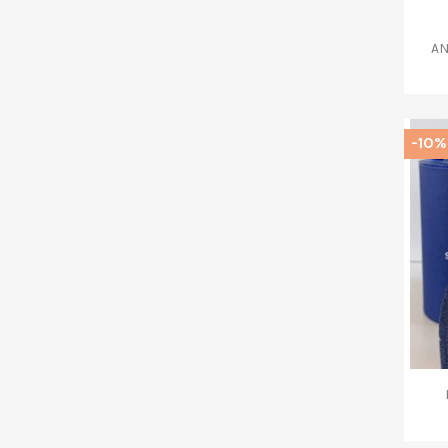
AN
-10%