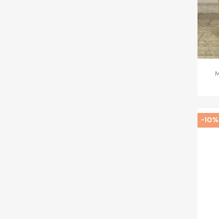
M
-10%