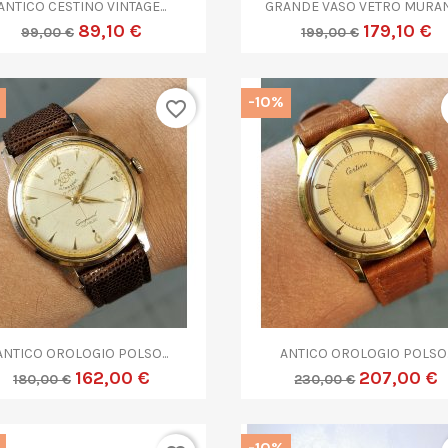


Anteprima
Anteprima
ANTICO CESTINO VINTAGE...
GRANDE VASO VETRO MURANO
89,10 €
179,10 €
99,00 €
199,00 €
-10%
favorite_border


Anteprima
Anteprima
ANTICO OROLOGIO POLSO...
ANTICO OROLOGIO POLSO..
162,00 €
207,00 €
180,00 €
230,00 €
-10%