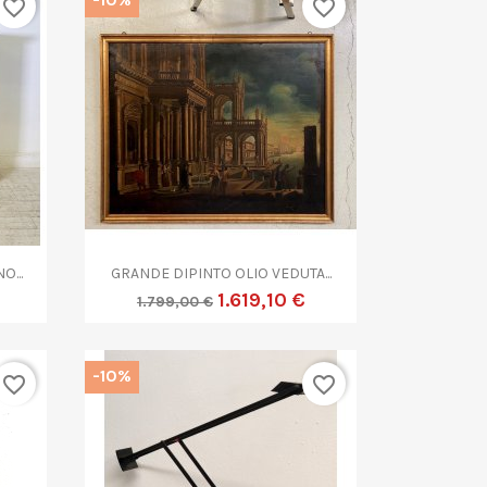
favorite_border
favorite_border

Anteprima
O...
GRANDE DIPINTO OLIO VEDUTA...
1.619,10 €
1.799,00 €
-10%
favorite_border
favorite_border