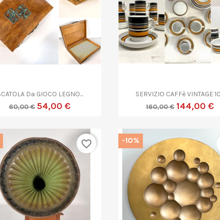


Anteprima
Anteprima
SCATOLA Da GIOCO LEGNO...
SERVIZIO CAFFè VINTAGE 10.
54,00 €
144,00 €
60,00 €
160,00 €
-10%
favorite_border