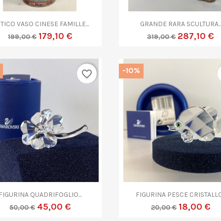


Anteprima
Anteprima
TICO VASO CINESE FAMILLE...
GRANDE RARA SCULTURA..
179,10 €
287,10 €
199,00 €
319,00 €
-10%
favorite_border


Anteprima
Anteprima
FIGURINA QUADRIFOGLIO...
FIGURINA PESCE CRISTALLO.
45,00 €
18,00 €
50,00 €
20,00 €