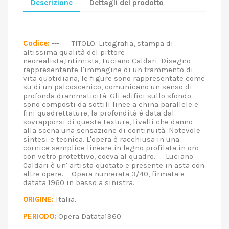
Descrizione
Dettagli del prodotto
Codice:
--- TITOLO: Litografia, stampa di
altissima qualità del pittore
neorealista,Intimista, Luciano Caldari. Disegno
rappresentante l'immagine di un frammento di
vita quotidiana, le figure sono rappresentate come
su di un palcoscenico, comunicano un senso di
profonda drammaticità. Gli edifici sullo sfondo
sono composti da sottili linee a china parallele e
fini quadrettature, la profondità è data dal
sovrapporsi di queste texture, livelli che danno
alla scena una sensazione di continuità. Notevole
sintesi e tecnica. L'opera è racchiusa in una
cornice semplice lineare in legno profilata in oro
con vetro protettivo, coeva al quadro. Luciano
Caldari è un' artista quotato e presente in asta con
altre opere. Opera numerata 3/40, firmata e
datata 1960 in basso a sinistra.
ORIGINE:
Italia.
PERIODO:
Opera Datata1960