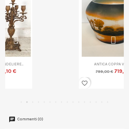
ANTICA COPPA VETRO...
719,10 €
799,00 €
favorite_border
Commenti (0)