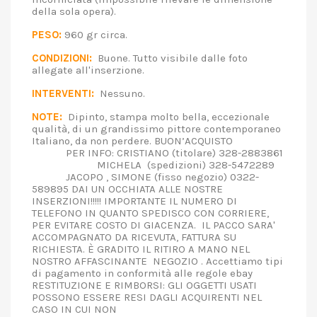
della sola opera).
PESO:
960 gr circa.
CONDIZIONI:
Buone. Tutto visibile dalle foto
allegate all'inserzione.
INTERVENTI:
Nessuno.
NOTE:
Dipinto, stampa molto bella, eccezionale
qualità, di un grandissimo pittore contemporaneo
Italiano, da non perdere. BUON’ACQUISTO
PER INFO: CRISTIANO (titolare) 328-2883861
MICHELA (spedizioni) 328-5472289
JACOPO , SIMONE (fisso negozio) 0322-
589895 DAI UN OCCHIATA ALLE NOSTRE
INSERZIONI!!!!! IMPORTANTE IL NUMERO DI
TELEFONO IN QUANTO SPEDISCO CON CORRIERE,
PER EVITARE COSTO DI GIACENZA. IL PACCO SARA'
ACCOMPAGNATO DA RICEVUTA, FATTURA SU
RICHIESTA. È GRADITO IL RITIRO A MANO NEL
NOSTRO AFFASCINANTE NEGOZIO . Accettiamo tipi
di pagamento in conformità alle regole ebay
RESTITUZIONE E RIMBORSI: GLI OGGETTI USATI
POSSONO ESSERE RESI DAGLI ACQUIRENTI NEL
CASO IN CUI NON