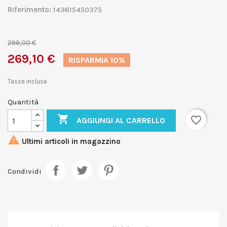
Riferimento:
143615450375
299,00 €
269,10 €
RISPARMIA 10%
Tasse incluse
Quantità

favorite_border
AGGIUNGI AL CARRELLO

Ultimi articoli in magazzino
Condividi