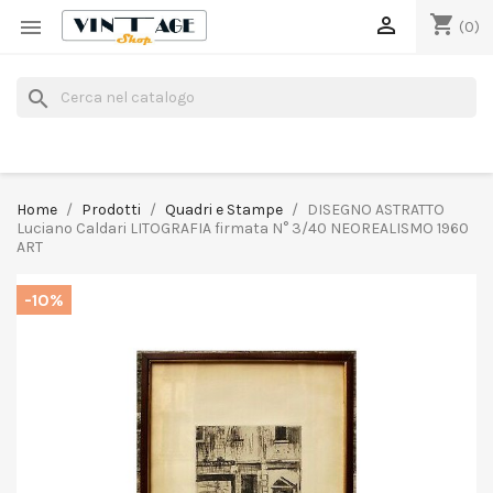
shopping_cart


(0)
search
Home
Prodotti
Quadri e Stampe
DISEGNO ASTRATTO
Luciano Caldari LITOGRAFIA firmata N° 3/40 NEOREALISMO 1960
ART
-10%