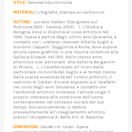
STILE:
Neorealista,intimista.
MATERIALI:
Litografia, stampa su cartoncino.
AUTORE:
Luciano Caldari (Savignano sul
Rubicone,1925 - Cesena, 2012) (...) Studia a
Bologna, dove si diploma al Liceo Artistico nel
1945. Opera a partire dagli ultimi anni Quaranta, a
contatto con i coetanei cesenati Alberto Sughi e
Giovanni Cappelli. Soggiorna a Roma, dove espone
alcune opere grafiche in una mostra collettiva alla
Galleria Einaudi nel 1951. Nello stesso anno
allestisce una ‘personale’ alla Galleria Bergamini
di Milano. (...) Caratterizzato all’inizio dalla
particolare incisività del segno e al tempo stesso
dalla scarna essenzialità del timbro pittorico, il
realismo di Caldari diviene alquanto più rarefatto
nel corso degli anni Sessanta. A contatto con
l’ambiente artistico milanese, l’artista volge il
proprio interesse alla condizione dell’uomo
contemporaneo nel contesto sociale del suo
tempo. Successivamente, si dedica
prevalentemente all’insegnamento artistico
presso l’Accademia di Belle Arti di Ravenna.
DIMENSIONI:
34x48 cm totali. Opera
incorniciata (impossibile rilevare le dimensione