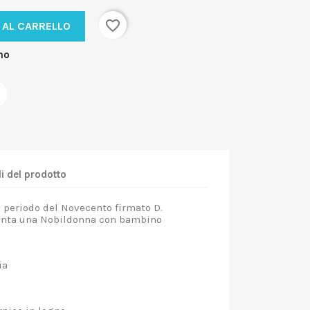
favorite_border
 AL CARRELLO
no
i del prodotto
el periodo del Novecento firmato D.
senta una Nobildonna con bambino
ia