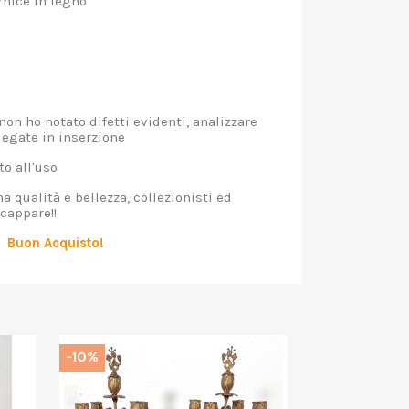
rnice in legno
o
n ho notato difetti evidenti, analizzare
llegate in inserzione
o all'uso
 qualità e bellezza, collezionisti ed
scappare!!
Buon Acquisto!
-10%
-10%