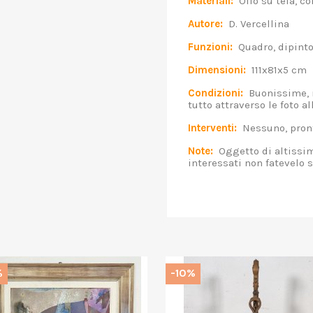
Materiali:
Olio su tela, co
Autore:
D. Vercellina
Funzioni:
Quadro, dipint
Dimensioni:
111x81x5 cm
Condizioni:
Buonissime, no
tutto attraverso le foto a
Interventi:
Nessuno, pront
Note:
Oggetto di altissima
interessati non fatevelo 
%
-10%