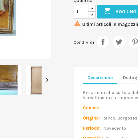
Quantità

AGGIUNGI

Ultimi articoli in magazzi
Condividi
Descrizione
Dettagl

Ritratto in olio su tela d
Vercellina in cui rappre
Codice:
---
Origine:
Ranco, Borgoses
Periodo:
Novecento