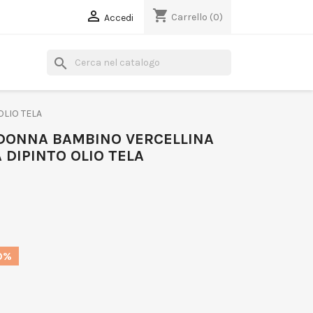
shopping_cart

Carrello
(0)
Accedi
search
LIO TELA
DONNA BAMBINO VERCELLINA
DIPINTO OLIO TELA
0%