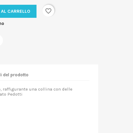
favorite_border
 AL CARRELLO
no
i del prodotto
 raffigurante una collina con delle
ato Pedotti