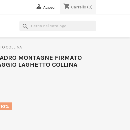
shopping_cart

Carrello
(0)
Accedi
search
TO COLLINA
UADRO MONTAGNE FIRMATO
AGGIO LAGHETTO COLLINA
 10%