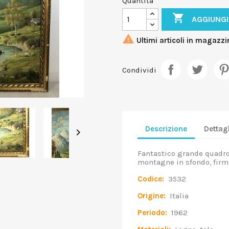
Quantità

AGGIUNGI

Ultimi articoli in magazzi
Condividi
Descrizione
Dettagl

Fantastico grande quadro,
montagne in sfondo, firm
Codice:
3532
Origine:
Italia
Periodo:
1962