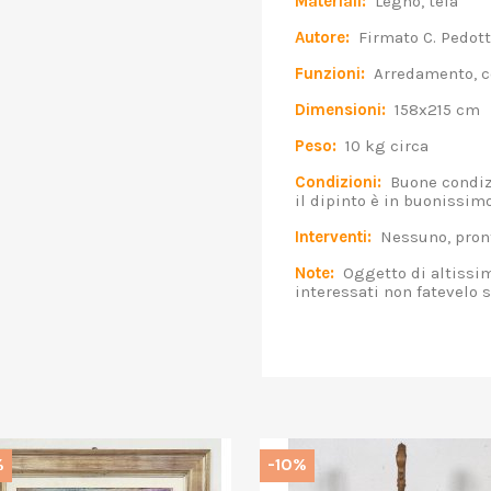
Materiali:
Legno, tela
Autore:
Firmato C. Pedott
Funzioni:
Arredamento, c
Dimensioni:
158x215 cm
Peso:
10 kg circa
Condizioni:
Buone condizio
il dipinto è in buonissimo
Interventi:
Nessuno, pront
Note:
Oggetto di altissima
interessati non fatevelo 
%
-10%