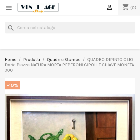
shopping_cart


(0)
search
Home
Prodotti
Quadri e Stampe
QUADRO DIPINTO OLIO
Dario Piazza NATURA MORTA PEPERONI CIPOLLE CHIAVE MONETA
900
-10%