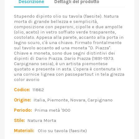
Descrizione
Dettagli del prodotto
Stupendo dipinto olio su tavola (faesite). Natura
morta di grande bellezza e semplicità,
composizione con peperoni, cipolle e due ampolle
(olio, aceto) in vetro soffiato verde trasparente,
costolato. Appesa alla parete, accanto alla porta in
legno scuro, c'è una chiave. Firmato frontalmente
sul tavolo accanto ad una moneta "D. Piazza".
Chiave e moneta, sono due segni distintivi dei
dipinti di Dario Piazza. Dario Piazza (1891-1973.
Carpignano sesia), è un artista piemontese
quotato e presente in asta. L'opera è contenuta in
una cornice lignea con passepartout in tela grezza
color avorio
Codice:
11862
Origine:
Italia, Piemonte, Novara, Carpignano
Periodo:
Prima metà '900
Stile:
Natura Morta
Materiali:
Olio su tavola (faesite)