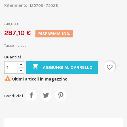
Riferimento:
125709475028
319,00 €
287,10 €
RISPARMIA 10%
Tasse incluse
Quantità

favorite_border
AGGIUNGI AL CARRELLO

Ultimi articoli in magazzino
Condividi