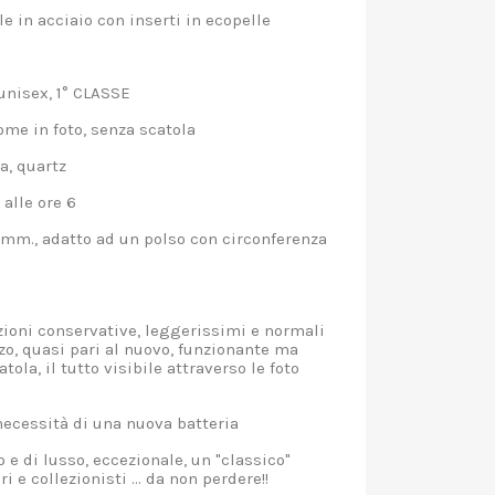
e in acciaio con inserti in ecopelle
unisex, 1° CLASSE
me in foto, senza scatola
a, quartz
alle ore 6
mm., adatto ad un polso con circonferenza
ioni conservative, leggerissimi e normali
zo, quasi pari al nuovo, funzionante ma
tola, il tutto visibile attraverso le foto
ecessità di una nuova batteria
 e di lusso, eccezionale, un "classico"
i e collezionisti ... da non perdere!!