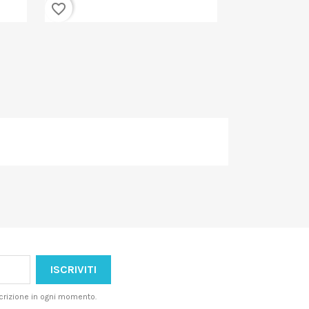
favorite_border
favorite_border
iscrizione in ogni momento.