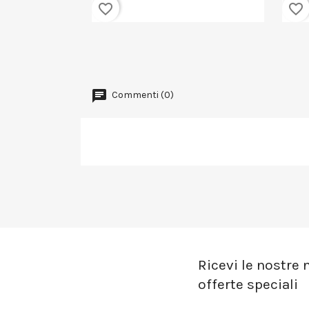
favorite_border
favorite_border
Commenti (0)
Ricevi le nostre n
offerte speciali