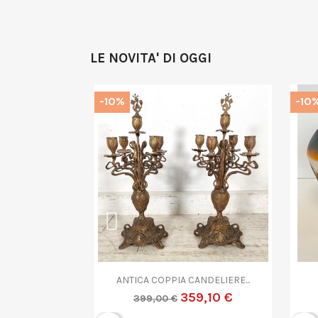
LE NOVITA' DI OGGI
-10%
-10

rima
Anteprima
VETRO...
ANTICO OROLOGIO...
9,10 €
170,10 €
189,00 €