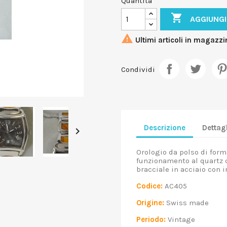
Quantità

AGGIUNGI

Ultimi articoli in magazzi
Condividi
Descrizione
Dettagl

Orologio da polso di form
funzionamento al quartz c
bracciale in acciaio con i
Codice:
AC405
Origine:
Swiss made
Periodo:
Vintage