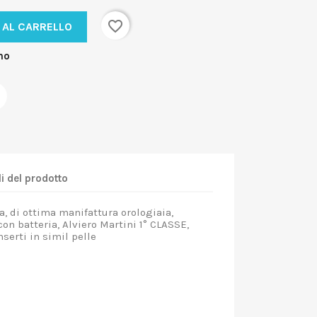
favorite_border
 AL CARRELLO
no
i del prodotto
a, di ottima manifattura orologiaia,
on batteria, Alviero Martini 1° CLASSE,
nserti in simil pelle