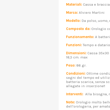
Materiali:
Cassa e braccial
Marca:
Alviero Martini
Modello:
Da polso, uomo, 
Composto da:
Orologio co
Funzionamento:
A batteri
Funzioni:
Tempo e datario 
Dimensioni:
Cassa 35x30 
18,5 cm. max
Peso:
86 gr.
Condizioni:
Ottime condiz
segni del tempo ed utiliz
batteria scarica, senza sca
allegate in inserzione!!
Interventi:
Alla bisogna, n
Note:
Orologio molto bello
dell'orologeria, per amator