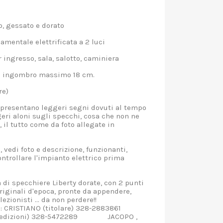
to, gessato e dorato
amentale elettrificata a 2 luci
 ingresso, sala, salotto, caminiera
- ingombro massimo 18 cm.
hiere)
presentano leggeri segni dovuti al tempo
ggeri aloni sugli specchi, cosa che non ne
 il tutto come da foto allegate in
 vedi foto e descrizione, funzionanti,
trollare l'impianto elettrico prima
di specchiere Liberty dorate, con 2 punti
originali d'epoca, pronte da appendere,
llezionisti ... da non perdere!!
 CRISTIANO (titolare) 328-2883861
oni) 328-5472289 JACOPO ,