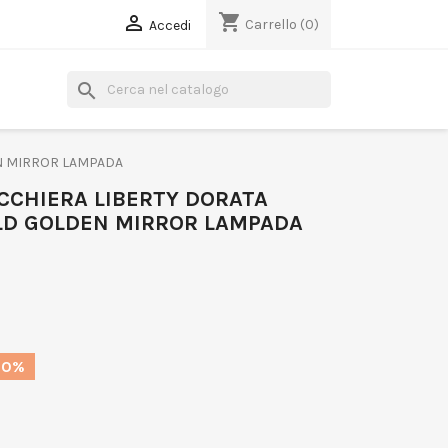
shopping_cart

Carrello
(0)
Accedi
search
EN MIRROR LAMPADA
CCHIERA LIBERTY DORATA
LD GOLDEN MIRROR LAMPADA
10%