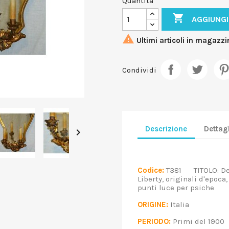
Quantità

AGGIUNGI

Ultimi articoli in magazzi
Condividi
Descrizione
Dettagl

Codice:
T381 TITOLO: Del
Liberty, originali d'epoca,
punti luce per psiche
ORIGINE:
Italia
PERIODO:
Primi del 19