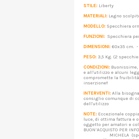
STILE:
Liberty
MATERIALI:
Legno scolpi
MODELLO:
Specchiera orn
FUNZIONI:
Specchiera per
DIMENSIONI:
60x35 cm. 
PESO:
3,5 Kg. (2 specc
CONDIZIONI:
Buonissime, 
e all'utilizzo e alcuni le
compromette la fruibilità,
inserzione!!
INTERVENTI:
Alla bisogna,
consiglio comunque di con
dell'utilizzo
NOTE:
Eccezionale coppia 
luce, di ottima fattura e 
oggetto per amatori e co
BUON’ACQUISTO PER INFO:
MICHELA (spedizi