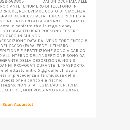
o) 0322-589895 DAI UN OCCHIATA ALLE
IMPORTANTE IL NUMERO DI TELEFONO IN
RRIERE, PER EVITARE COSTO DI GIACENZA.
NATO DA RICEVUTA, FATTURA SU RICHIESTA.
MANO NEL NOSTRO AFFASCINANTE NEGOZIO .
ento in conformità alle regole ebay
I: GLI OGGETTI USATI POSSONO ESSERE
EL CASO IN CUI NON
SCRIZIONE DATA DAL VENDITORE ENTRO 8
DEL PACCO (FARA' FEDE IL TIMBRO
PEDIZIONE E RESTITUZIONE SONO A CARICO
TO ALL'INTERNO DELL'INSERZIONE SONO DA
EGRANTE DELLA DESCRIZIONE. NON SI
ANNI PROVOCATI DURANTE IL TRASPORTO.
e effettuato entro 5 gg dalle chiusura
resi in precedenza alla chiusura della
 Spedizione a carico e a rischio
assegno. NON SI ATTESTA L'AUTENTICITA'
ALL'AUTORE , NON POSSIAMO RILASCIARE
Buon Acquisto!