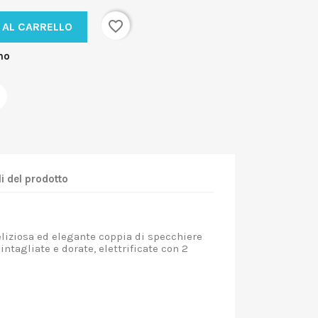
favorite_border
 AL CARRELLO
no
i del prodotto
iziosa ed elegante coppia di specchiere
 intagliate e dorate, elettrificate con 2
00