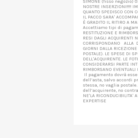
SIMONE (fisso negozi
NOSTRE INSERZIONI!!!!! 
QUANTO SPEDISCO CON CO
IL PACCO SARA' ACCOMPAG
È GRADITO IL RITIRO A 
Accettiamo tipi di pagam
RESTITUZIONE E RIMBORS
RESI DAGLI ACQUIRENTI N
CORRISPONDANO ALLA DE
GIORNI DALLA RICEZIONE 
POSTALE). LE SPESE DI S
DELL'ACQUIRENTE. LE FO
CONSIDERARSI PARTE INT
RIMBORSANO EVENTUALI D
Il pagamento dovrà esser
dell’asta, salvo accordi p
stessa, no vaglia postale.
dell’acquirente, no contr
NE'LA RICONDUCIBILITA' 
EXPERTISE