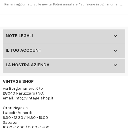
Rimani aggiornato sulle novità. Potrai annullare l'iscrizione in ogni momento.

NOTE LEGALI

IL TUO ACCOUNT

LA NOSTRA AZIENDA
VINTAGE SHOP
via Borgomanero, 6/b
28040 Paruzzaro (NO)
email: info@vintage-shop.it
Orari Negozio
Lunedi - Venerdi:
9.30 - 12.30 / 14.30 - 19.00
Sabato:
10.00 - 12.00 / 15.00 - 19.00