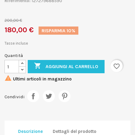
Riferimento:
127279688590
200,00 €
180,00 €
RISPARMIA 10%
Tasse incluse
Quantità

favorite_border
AGGIUNGI AL CARRELLO

Ultimi articoli in magazzino
Condividi
Descrizione
Dettagli del prodotto