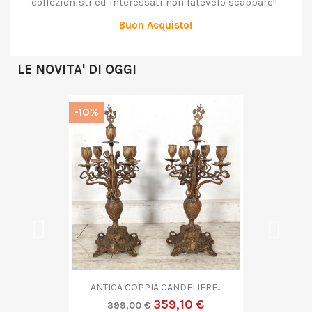
collezionisti ed interessati non fatevelo scappare!!
Buon Acquisto!
LE NOVITA' DI OGGI
-10%
ANTICA COPPA VETRO...
719,10 €
799,00 €