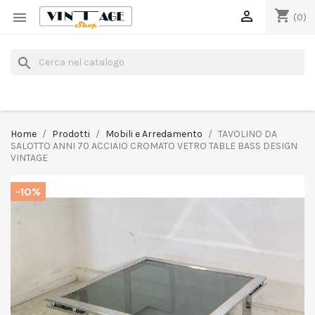
shopping_cart


(0)
search
Home
Prodotti
Mobili e Arredamento
TAVOLINO DA
SALOTTO ANNI 70 ACCIAIO CROMATO VETRO TABLE BASS DESIGN
VINTAGE
-10%