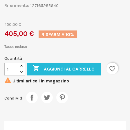
Riferimento:
127165285640
450,00 €
405,00 €
RISPARMIA 10%
Tasse incluse
Quantità

favorite_border
AGGIUNGI AL CARRELLO

Ultimi articoli in magazzino
Condividi