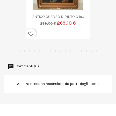
QUADRO DIPINTO ASTRATTO G....
269,10 €
299,00 €
favorite_border
Commenti (0)
Ancora nessuna recensione da parte degli utenti.