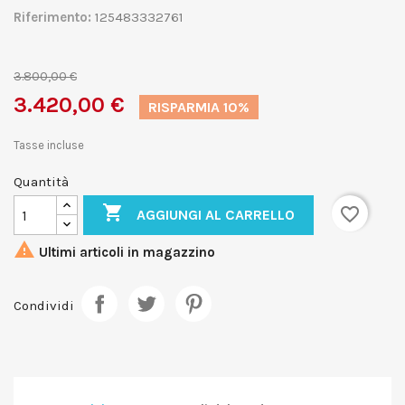
Riferimento:
125483332761
3.800,00 €
3.420,00 €
RISPARMIA 10%
Tasse incluse
Quantità

favorite_border
AGGIUNGI AL CARRELLO

Ultimi articoli in magazzino
Condividi