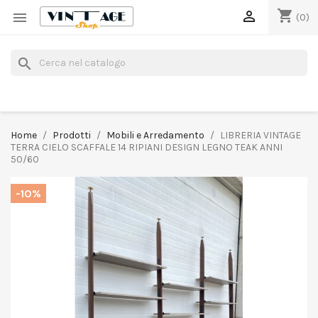
shopping_cart


(0)
search
Home
Prodotti
Mobili e Arredamento
LIBRERIA VINTAGE
TERRA CIELO SCAFFALE 14 RIPIANI DESIGN LEGNO TEAK ANNI
50/60
-10%