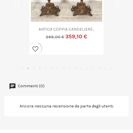
ANTICA COPPA VETRO...
719,10 €
799,00 €
favorite_border
Commenti (0)
Ancora nessuna recensione da parte degli utenti.