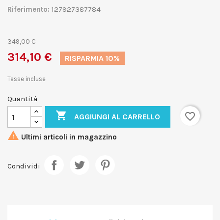
Riferimento:
127927387784
349,00 €
314,10 €
RISPARMIA 10%
Tasse incluse
Quantità

favorite_border
AGGIUNGI AL CARRELLO

Ultimi articoli in magazzino
Condividi