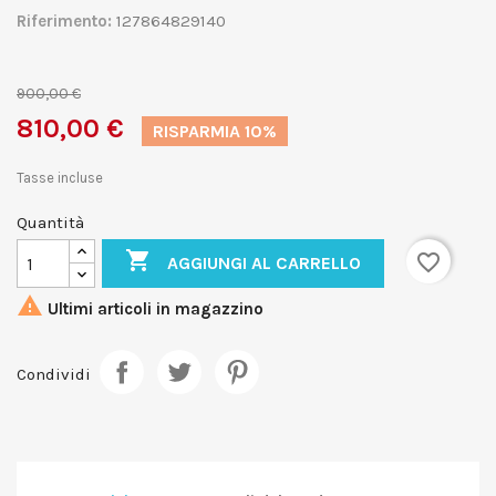
Riferimento:
127864829140
900,00 €
810,00 €
RISPARMIA 10%
Tasse incluse
Quantità

favorite_border
AGGIUNGI AL CARRELLO

Ultimi articoli in magazzino
Condividi