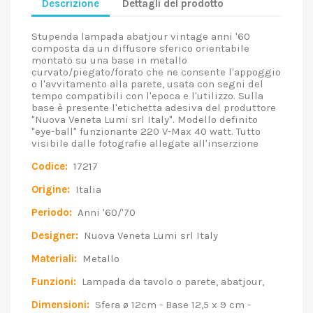
Descrizione
Dettagli del prodotto
Stupenda lampada abatjour vintage anni '60
composta da un diffusore sferico orientabile
montato su una base in metallo
curvato/piegato/forato che ne consente l'appoggio
o l'avvitamento alla parete, usata con segni del
tempo compatibili con l'epoca e l'utilizzo. Sulla
base è presente l'etichetta adesiva del produttore
"Nuova Veneta Lumi srl Italy". Modello definito
"eye-ball" funzionante 220 V-Max 40 watt. Tutto
visibile dalle fotografie allegate all'inserzione
Codice:
17217
Origine:
Italia
Periodo:
Anni '60/'70
Designer:
Nuova Veneta Lumi srl Italy
Materiali:
Metallo
Funzioni:
Lampada da tavolo o parete, abatjour,
Dimensioni:
Sfera ø 12cm - Base 12,5 x 9 cm -