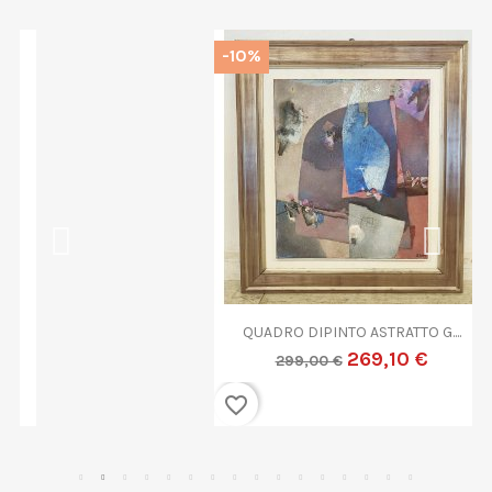
-10%
QUADRO DIPINTO ASTRATTO G....
269,10 €
299,00 €
favorite_border