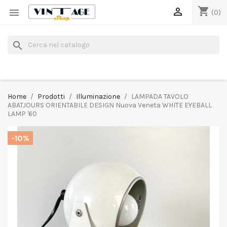
shopping_cart


(0)
search
Home
Prodotti
Illuminazione
LAMPADA TAVOLO
ABATJOURS ORIENTABILE DESIGN Nuova Veneta WHITE EYEBALL
LAMP '60
-10%