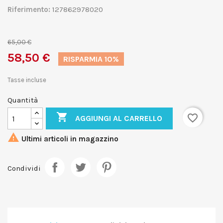
Riferimento:
127862978020
65,00 €
58,50 €
RISPARMIA 10%
Tasse incluse
Quantità

favorite_border
AGGIUNGI AL CARRELLO

Ultimi articoli in magazzino
Condividi