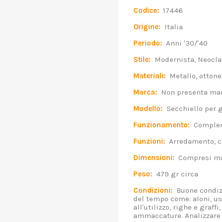
Codice:
17446
Origine:
Italia
Periodo:
Anni '30/'40
Stile:
Modernista, Neocla
Materiali:
Metallo, ottone
Marca:
Non presenta marc
Modello:
Secchiello per gh
Funzionamento:
Compleme
Funzioni:
Arredamento, co
Dimensioni:
Compresi man
Peso:
479 gr circa
Condizioni:
Buone condizi
del tempo come: aloni, us
all'utilizzo, righe e graf
ammaccature. Analizzare 