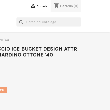
shopping_cart

Carrello
(0)
Accedi
search
NE '40
CIO ICE BUCKET DESIGN ATTR
GIARDINO OTTONE '40
10%