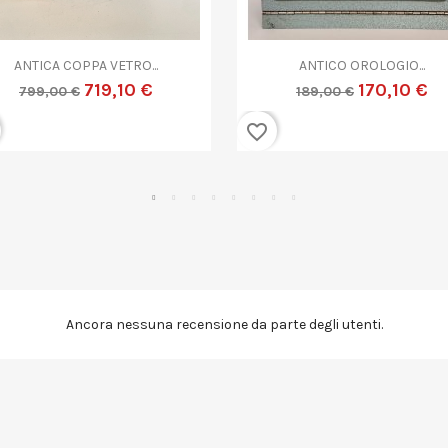


Anteprima
Anteprima
ANTICO CESTINO VINTAGE...
GRANDE VASO VETRO MURANO
89,10 €
179,10 €
99,00 €
199,00 €
favorite_border
Ancora nessuna recensione da parte degli utenti.