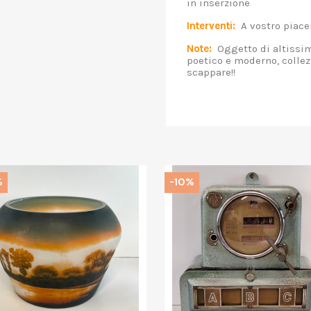
in inserzione
Interventi:
A vostro piacer
Note:
Oggetto di altissima
poetico e moderno, collez
scappare!!
%
-10%