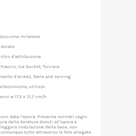
ssicismo milanese
 dorato
hio d'attribuzione
iaccio, Ice bucket, Torciere
nto d'arredo, Table and serving
llezionismo, utilizzo
ici ø 17,5 x 15,7 cm/h
oni data l'epoca. Presenta normali segni
ura della doratura dovuti all'epoca e
fi, leggera ondulazione della base, non
comunque tutto attraverso le foto allegate