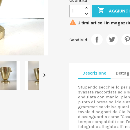
Quantità

AGGIUNGI

Ultimi articoli in magazzi
Condividi
Descrizione
Dettagl

Stupendo secchiello per 
svasata raccordata ad un
ondulata con manici pieni
punto di presa solido e as
grammatica visiva quasi i
tavola disegnati da Gio P
d'avanguardia come "Casa 
tempo compatibili con l'ep
fotografie allegate all'in