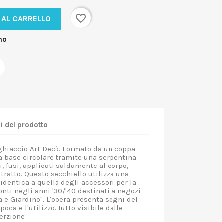
favorite_border
 AL CARRELLO
no
i del prodotto
ghiaccio Art Decò. Formato da un coppa
a base circolare tramite una serpentina
, fusi, applicati saldamente al corpo,
tratto. Questo secchiello utilizza una
dentica a quella degli accessori per la
onti negli anni '30/'40 destinati a negozi
e Giardino". L'opera presenta segni del
oca e l'utilizzo. Tutto visibile dalle
serzione