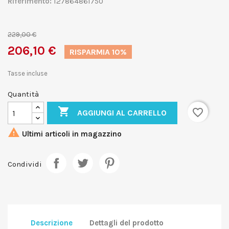
Riferimento:
127864861750
229,00 €
206,10 €
RISPARMIA 10%
Tasse incluse
Quantità

favorite_border
AGGIUNGI AL CARRELLO

Ultimi articoli in magazzino
Condividi
Descrizione
Dettagli del prodotto