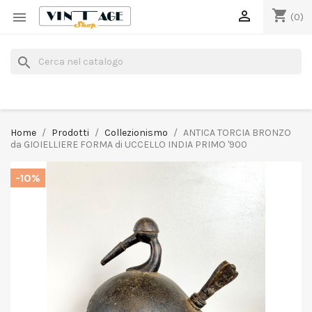
shopping_cart


(0)
search
Home
Prodotti
Collezionismo
ANTICA TORCIA BRONZO
da GIOIELLIERE FORMA di UCCELLO INDIA PRIMO '900
-10%