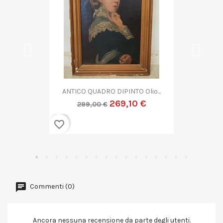
QUADRO DIPINTO ASTRATTO G....
269,10 €
299,00 €
favorite_border
Commenti (0)
Ancora nessuna recensione da parte degli utenti.