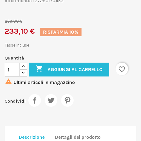
Riferimento:
127290170453
259,00 €
233,10 €
RISPARMIA 10%
Tasse incluse
Quantità

favorite_border
AGGIUNGI AL CARRELLO

Ultimi articoli in magazzino
Condividi
Descrizione
Dettagli del prodotto