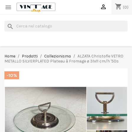
shopping_cart


(0)
search
Home
Prodotti
Collezionismo
ALZATA Christofle VETRO
METALLO SILVERPLATED Plateau à Fromage ø 31x11 cm/h '50s
-10%