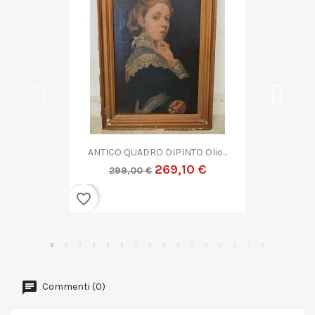
..
QUADRO DIPINTO ASTRATTO G....
269,10 €
299,00 €
favorite_border
Commenti (0)