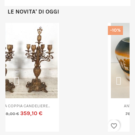
LE NOVITA' DI OGGI
-10%
ANTICA COPPA VETRO...
719,10 €
799,00 €
favorite_border