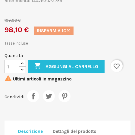
Riferimento:
144793023259
109,00 €
98,10 €
RISPARMIA 10%
Tasse incluse
Quantità

favorite_border
AGGIUNGI AL CARRELLO

Ultimi articoli in magazzino
Condividi
Descrizione
Dettagli del prodotto