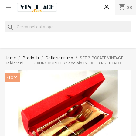
shopping_cart


(0)
search
Home
Prodotti
Collezionismo
SET 3 POSATE VINTAGE
Calderoni F.lli LUXURY CURTLERY acciaio INOXID ARGENTATO
-10%