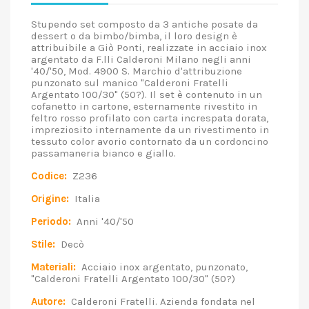
Stupendo set composto da 3 antiche posate da
dessert o da bimbo/bimba, il loro design è
attribuibile a Giò Ponti, realizzate in acciaio inox
argentato da F.lli Calderoni Milano negli anni
'40/'50, Mod. 4900 S. Marchio d'attribuzione
punzonato sul manico "Calderoni Fratelli
Argentato 100/30" (50?). Il set è contenuto in un
cofanetto in cartone, esternamente rivestito in
feltro rosso profilato con carta increspata dorata,
impreziosito internamente da un rivestimento in
tessuto color avorio contornato da un cordoncino
passamaneria bianco e giallo.
Codice:
Z236
Origine:
Italia
Periodo:
Anni '40/'50
Stile:
Decò
Materiali:
Acciaio inox argentato, punzonato,
"Calderoni Fratelli Argentato 100/30" (50?)
Autore:
Calderoni Fratelli. Azienda fondata nel