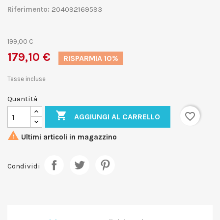
Riferimento:
204092169593
199,00 €
179,10 €
RISPARMIA 10%
Tasse incluse
Quantità

favorite_border
AGGIUNGI AL CARRELLO

Ultimi articoli in magazzino
Condividi