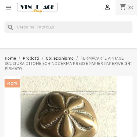
shopping_cart


(0)
search
Home
Prodotti
Collezionismo
FERMACARTE VINTAGE
SCULTURA OTTONE ECHINODERMA PRESSE PAPIER PAPERWEIGHT
FIRMATO
-10%