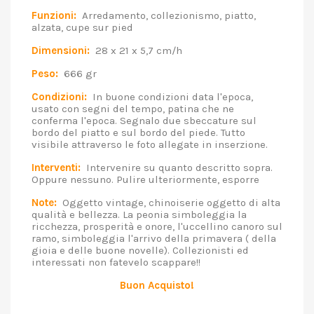
Funzioni:
Arredamento, collezionismo, piatto,
alzata, cupe sur pied
Dimensioni:
28 x 21 x 5,7 cm/h
Peso:
666 gr
Condizioni:
In buone condizioni data l'epoca,
usato con segni del tempo, patina che ne
conferma l'epoca. Segnalo due sbeccature sul
bordo del piatto e sul bordo del piede. Tutto
visibile attraverso le foto allegate in inserzione.
Interventi:
Intervenire su quanto descritto sopra.
Oppure nessuno. Pulire ulteriormente, esporre
Note:
Oggetto vintage, chinoiserie oggetto di alta
qualità e bellezza. La peonia simboleggia la
ricchezza, prosperità e onore, l'uccellino canoro sul
ramo, simboleggia l'arrivo della primavera ( della
gioia e delle buone novelle). Collezionisti ed
interessati non fatevelo scappare!!
Buon Acquisto!