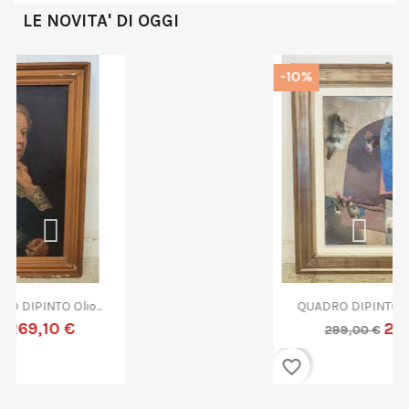
LE NOVITA' DI OGGI
-10%
QUADRO DIPINTO ASTRATTO G....
269,10 €
299,00 €
favorite_border