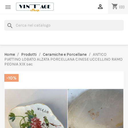
shopping_cart


(0)
search
Home
Prodotti
Ceramiche e Porcellane
ANTICO
PIATTINO LOBATO ALZATA PORCELLANA CINESE UCCELLINO RAMO
PEONIA XIX sec
-10%