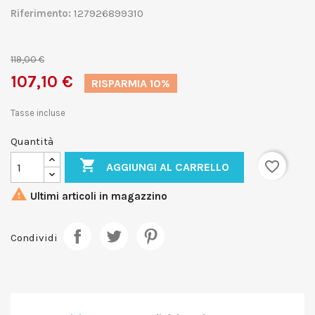
Riferimento:
127926899310
119,00 €
107,10 €
RISPARMIA 10%
Tasse incluse
Quantità

favorite_border
AGGIUNGI AL CARRELLO

Ultimi articoli in magazzino
Condividi