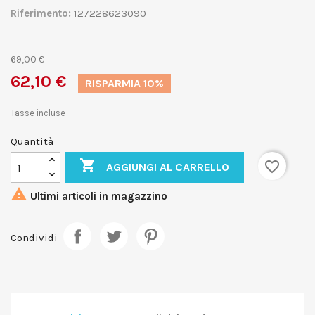
Riferimento:
127228623090
69,00 €
62,10 €
RISPARMIA 10%
Tasse incluse
Quantità

favorite_border
AGGIUNGI AL CARRELLO

Ultimi articoli in magazzino
Condividi