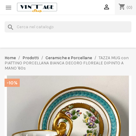
shopping_cart


(0)
search
Home
Prodotti
Ceramiche e Porcellane
TAZZA MUG con
PIATTINO PORCELLANA BIANCA DECORO FLOREALE DIPINTO A
MANO '60s
-10%