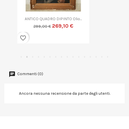
QUADRO DIPINTO ASTRATTO G....
269,10 €
299,00 €
favorite_border
Commenti (0)
Ancora nessuna recensione da parte degli utenti.