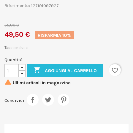
Riferimento:
127191097927
55,00 €
49,50 €
RISPARMIA 10%
Tasse incluse
Quantità

favorite_border
AGGIUNGI AL CARRELLO

Ultimi articoli in magazzino
Condividi