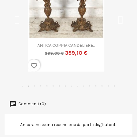
ANTICA COPPA VETRO...
719,10 €
799,00 €
favorite_border
Commenti (0)
Ancora nessuna recensione da parte degli utenti.