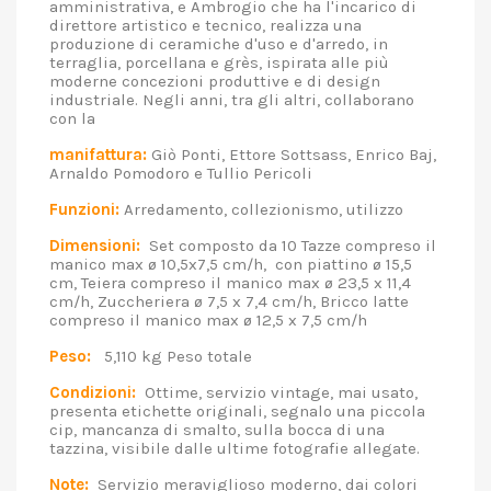
amministrativa, e Ambrogio che ha l'incarico di
direttore artistico e tecnico, realizza una
produzione di ceramiche d'uso e d'arredo, in
terraglia, porcellana e grès, ispirata alle più
moderne concezioni produttive e di design
industriale. Negli anni, tra gli altri, collaborano
con la
manifattura:
Giò Ponti, Ettore Sottsass, Enrico Baj,
Arnaldo Pomodoro e Tullio Pericoli
Funzioni:
Arredamento, collezionismo, utilizzo
Dimensioni:
Set composto da 10 Tazze compreso il
manico max ø 10,5x7,5 cm/h, con piattino ø 15,5
cm, Teiera compreso il manico max ø 23,5 x 11,4
cm/h, Zuccheriera ø 7,5 x 7,4 cm/h, Bricco latte
compreso il manico max ø 12,5 x 7,5 cm/h
Peso:
5,110 kg Peso totale
Condizioni:
Ottime, servizio vintage, mai usato,
presenta etichette originali, segnalo una piccola
cip, mancanza di smalto, sulla bocca di una
tazzina, visibile dalle ultime fotografie allegate.
Note:
Servizio meraviglioso moderno, dai colori