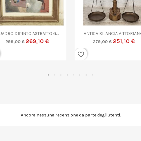


Anteprima
Anteprima
NTICA COPPIA CANDELIERE...
ANTICA COPPA VETRO...
359,10 €
719,10 €
399,00 €
799,00 €
favorite_border
Ancora nessuna recensione da parte degli utenti.