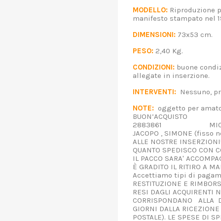
MODELLO:
Riproduzione po
manifesto stampato nel 1
DIMENSIONI:
73x53 cm
PESO:
2,40 Kg.
CONDIZIONI:
buone condizi
allegate in inserzione
INTERVENTI:
Nessuno, p
NOTE:
oggetto per amatori
BUON’ACQUISTO PER IN
2883861 MICHELA
JACOPO , SIMONE (fisso 
ALLE NOSTRE INSERZIONI!
QUANTO SPEDISCO CON CO
IL PACCO SARA' ACCOMPAG
È GRADITO IL RITIRO A 
Accettiamo tipi di pagam
RESTITUZIONE E RIMBORS
RESI DAGLI ACQUIRENTI N
CORRISPONDANO ALLA DE
GIORNI DALLA RICEZIONE 
POSTALE). LE SPESE DI S