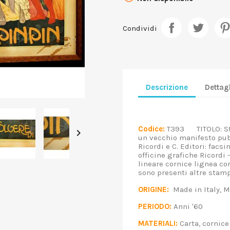
Condividi
Descrizione
Dettagl
Codice:
T393 TITOLO: Sta

un vecchio manifesto pubb
Ricordi e C. Editori: facs
officine grafiche Ricord
lineare cornice lignea con
sono presenti altre sta
ORIGINE:
Made in Italy,
PERIODO:
Anni '60
MATERIALI:
Carta, cornic