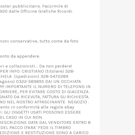
ster pubblicitario. Facsimile di
920 dalle Officine Grafiche Ricordi.
.
oni conservative, tutto come da foto
.
ronto da appendere.
 e collezionisti... Da non perdere!
FO: CRISTIANO (titolare) 328-
 (spedizioni) 328-5472289
negozio) 0322-589895 DAI UN OCCHIATA
!!!! IMPORTANTE IL NUMERO DI TELEFONO IN
RRIERE, PER EVITARE COSTO DI GIACENZA.
NATO DA RICEVUTA, FATTURA SU RICHIESTA.
MANO NEL NOSTRO AFFASCINANTE NEGOZIO .
ento in conformità alle regole ebay
I: GLI OGGETTI USATI POSSONO ESSERE
EL CASO IN CUI NON
SCRIZIONE DATA DAL VENDITORE ENTRO 8
DEL PACCO (FARA' FEDE IL TIMBRO
PEDIZIONE E RESTITUZIONE SONO A CARICO