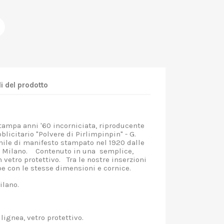
i del prodotto
mpa anni '60 incorniciata, riproducente
licitario "Polvere di Pirlimpinpin" - G.
imile di manifesto stampato nel 1920 dalle
i - Milano. Contenuto in una semplice,
 vetro protettivo. Tra le nostre inserzioni
mpe con le stesse dimensioni e cornice.
 Milano.
e lignea, vetro protettivo.