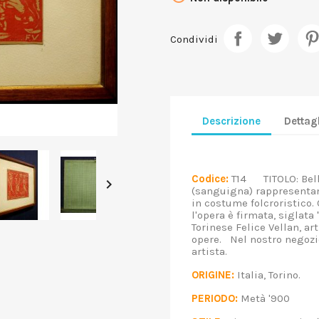
Condividi
Descrizione
Dettagl
Codice:
T14 TITOLO: Bell

(sanguigna) rappresentan
in costume folcroristico. 
l'opera è firmata, siglata 
Torinese Felice Vellan, ar
opere. Nel nostro negozio
artista.
ORIGINE:
Italia, Torino.
PERIODO:
Metà '900