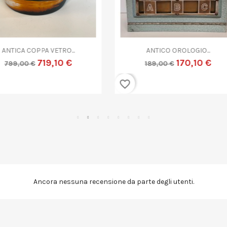


Anteprima
Anteprima
ANTICO CESTINO VINTAGE...
GRANDE VASO VETRO MURANO
89,10 €
179,10 €
99,00 €
199,00 €
favorite_border
Ancora nessuna recensione da parte degli utenti.