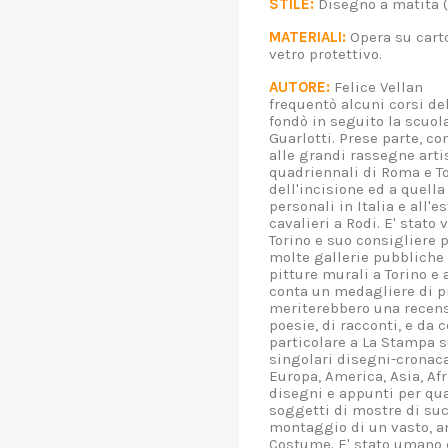
STILE:
Disegno a matita
MATERIALI:
Opera su carto
vetro protettivo.
AUTORE:
Felice Vellan Na
frequentò alcuni corsi de
fondò in seguito la scuol
Guarlotti. Prese parte, con
alle grandi rassegne artis
quadriennali di Roma e To
dell'incisione ed a quell
personali in Italia e all'e
cavalieri a Rodi. E' stato 
Torino e suo consigliere p
molte gallerie pubbliche 
pitture murali a Torino e a
conta un medagliere di p
meriterebbero una recensi
poesie, di racconti, e da c
particolare a La Stampa su
singolari disegni-cronac
Europa, America, Asia, Afr
disegni e appunti per qu
soggetti di mostre di suc
montaggio di un vasto, ar
Costume. E' stato umano 