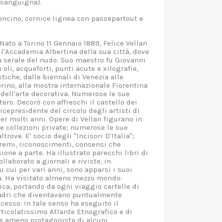
 (sanguigna).
ncino, cornice lignea con passepartout e
to a Torino 11 Gennaio 1889, Felice Vellan
ll'Accademia Albertina della sua città, dove
a serale del nudo. Suo maestro fu Giovanni
 oli, acqueforti, punti acute e xilografie,
tiche, dalle biennali di Venezia alle
rino, alla mostra internazionale Fiorentina
a dell'arte decorativa. Numerose le sue
stero. Decorò con affreschi il castello dei
vicepresidente del circolo degli artisti di
er molti anni. Opere di Vellan figurano in
e collezioni private; numerose le sue
ltrove. E' socio degli "Incisori D'Italia";
remi, riconoscimenti, consensi che
one a parte. Ha illustrato parecchi libri di
ollaborato a giornali e riviste, in
 cui per vari anni, sono apparsi i suoi
a. Ha visitato almeno mezzo mondo:
ica, portando da ogni viaggio cartelle di
adri che diventavano puntualmente
cesso. In tale senso ha eseguito il
ticolatissimo Atlante Etnografico e di
e ameno protagonista di alcuni