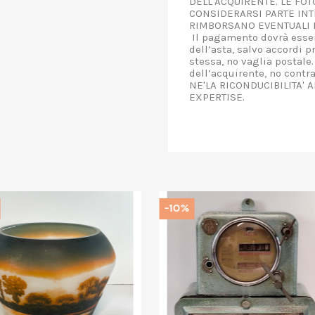
DELL'ACQUIRENTE. LE FO
CONSIDERARSI PARTE INT
RIMBORSANO EVENTUALI D
Il pagamento dovrà esser
dell’asta, salvo accordi p
stessa, no vaglia postale.
dell’acquirente, no contr
NE'LA RICONDUCIBILITA' 
EXPERTISE.
%
-10%