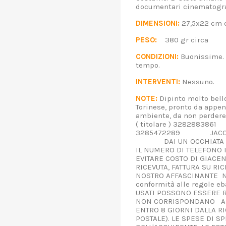
documentari cinematogr
DIMENSIONI:
27,5x22 cm c
PESO:
380 gr circa
CONDIZIONI:
Buonissime. 
tempo.
INTERVENTI:
Nessuno
NOTE:
Dipinto molto bell
Torinese, pronto da appen
ambiente, da non perdere
( titolare ) 32828
3285472289 JACOPO ,
DAI UN OCCHIATA ALLE
IL NUMERO DI TELEFONO 
EVITARE COSTO DI GIACE
RICEVUTA, FATTURA SU RIC
NOSTRO AFFASCINANTE NE
conformità alle regole 
USATI POSSONO ESSERE R
NON CORRISPONDANO AL
ENTRO 8 GIORNI DALLA RI
POSTALE). LE SPESE DI S