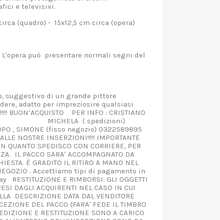
afici e televisivi.
irca (quadro) - 15x12,5 cm circa (opera)
L'opera può presentare normali segni del
.
o, suggestivo di un grande pittore
dere, adatto per impreziosire qualsiasi
!!!!! BUON’ACQUISTO PER INFO : CRISTIANO
83861 MICHELA ( spedizioni)
 SIMONE (fisso negozio) 0322589895
 NOSTRE INSERZIONI!!!!! IMPORTANTE
IN QUANTO SPEDISCO CON CORRIERE, PER
NZA. IL PACCO SARA' ACCOMPAGNATO DA
HIESTA. È GRADITO IL RITIRO A MANO NEL
GOZIO . Accettiamo tipi di pagamento in
ebay RESTITUZIONE E RIMBORSI: GLI OGGETTI
ESI DAGLI ACQUIRENTI NEL CASO IN CUI
LA DESCRIZIONE DATA DAL VENDITORE
CEZIONE DEL PACCO (FARA' FEDE IL TIMBRO
PEDIZIONE E RESTITUZIONE SONO A CARICO