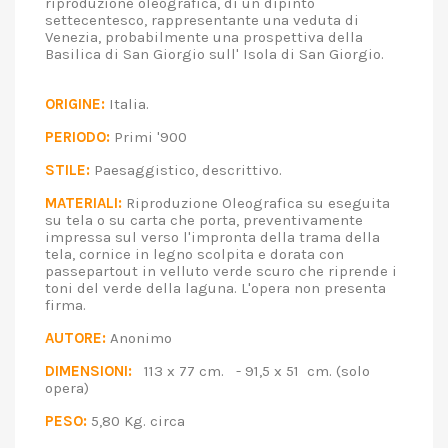
riproduzione oleografica, di un dipinto
settecentesco, rappresentante una veduta di
Venezia, probabilmente una prospettiva della
Basilica di San Giorgio sull' Isola di San Giorgio.
ORIGINE:
Italia.
PERIODO:
Primi '900
STILE:
Paesaggistico, descrittivo.
MATERIALI:
Riproduzione Oleografica su eseguita
su tela o su carta che porta, preventivamente
impressa sul verso l'impronta della trama della
tela, cornice in legno scolpita e dorata con
passepartout in velluto verde scuro che riprende i
toni del verde della laguna. L'opera non presenta
firma.
AUTORE:
Anonimo
DIMENSIONI:
113 x 77 cm. - 91,5 x 51 cm. (solo
opera)
PESO:
5,80 Kg. circa