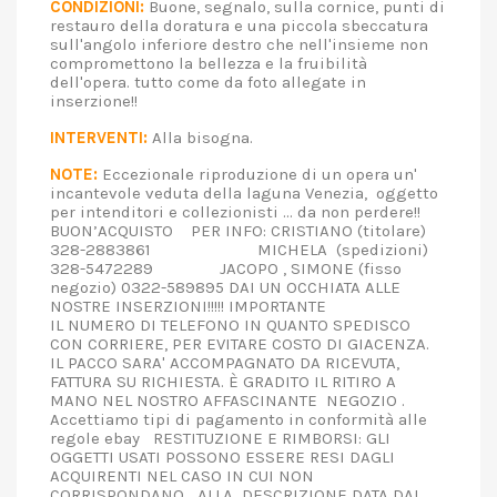
CONDIZIONI:
Buone, segnalo, sulla cornice, punti di
restauro della doratura e una piccola sbeccatura
sull'angolo inferiore destro che nell'insieme non
compromettono la bellezza e la fruibilità
dell'opera. tutto come da foto allegate in
inserzione!!
INTERVENTI:
Alla bisogna.
NOTE:
Eccezionale riproduzione di un opera un'
incantevole veduta della laguna Venezia, oggetto
per intenditori e collezionisti ... da non perdere!!
BUON’ACQUISTO PER INFO: CRISTIANO (titolare)
328-2883861 MICHELA (spedizioni)
328-5472289 JACOPO , SIMONE (fisso
negozio) 0322-589895 DAI UN OCCHIATA ALLE
NOSTRE INSERZIONI!!!!! IMPORTANTE
IL NUMERO DI TELEFONO IN QUANTO SPEDISCO
CON CORRIERE, PER EVITARE COSTO DI GIACENZA.
IL PACCO SARA' ACCOMPAGNATO DA RICEVUTA,
FATTURA SU RICHIESTA. È GRADITO IL RITIRO A
MANO NEL NOSTRO AFFASCINANTE NEGOZIO .
Accettiamo tipi di pagamento in conformità alle
regole ebay RESTITUZIONE E RIMBORSI: GLI
OGGETTI USATI POSSONO ESSERE RESI DAGLI
ACQUIRENTI NEL CASO IN CUI NON
CORRISPONDANO ALLA DESCRIZIONE DATA DAL