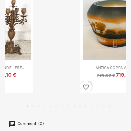
ANTICA COPPA VETRO...
719,10 €
799,00 €
favorite_border
Commenti (0)