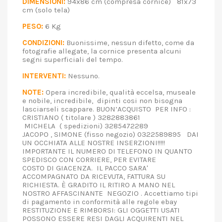
DIMENSIONI:
94x86 cm (compresa cornice) 81x73
cm (solo tela)
PESO:
6 Kg
CONDIZIONI:
Buonissime, nessun difetto, come da
fotografie allegate, la cornice presenta alcuni
segni superficiali del tempo.
INTERVENTI:
Nessuno.
NOTE:
Opera incredibile, qualità eccelsa, museale
e nobile, incredibile, dipinti cosi non bisogna
lasciarseli scappare. BUON’ACQUISTO PER INFO :
CRISTIANO ( titolare ) 3282883861
MICHELA ( spedizioni) 3285472289
JACOPO , SIMONE (fisso negozio) 0322589895 DAI
UN OCCHIATA ALLE NOSTRE INSERZIONI!!!!!
IMPORTANTE IL NUMERO DI TELEFONO IN QUANTO
SPEDISCO CON CORRIERE, PER EVITARE
COSTO DI GIACENZA. IL PACCO SARA'
ACCOMPAGNATO DA RICEVUTA, FATTURA SU
RICHIESTA. È GRADITO IL RITIRO A MANO NEL
NOSTRO AFFASCINANTE NEGOZIO . Accettiamo tipi
di pagamento in conformità alle regole ebay
RESTITUZIONE E RIMBORSI: GLI OGGETTI USATI
POSSONO ESSERE RESI DAGLI ACQUIRENTI NEL