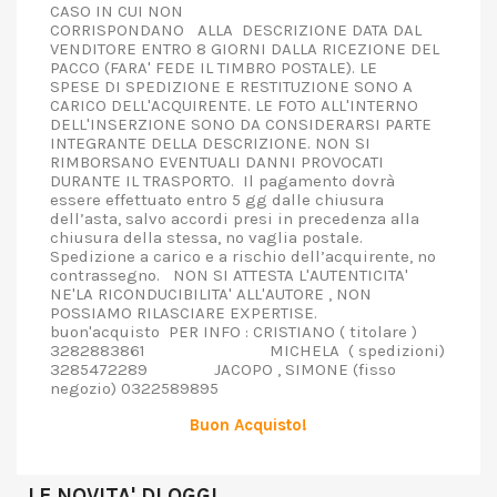
CASO IN CUI NON
CORRISPONDANO ALLA DESCRIZIONE DATA DAL
VENDITORE ENTRO 8 GIORNI DALLA RICEZIONE DEL
PACCO (FARA' FEDE IL TIMBRO POSTALE). LE
SPESE DI SPEDIZIONE E RESTITUZIONE SONO A
CARICO DELL'ACQUIRENTE. LE FOTO ALL'INTERNO
DELL'INSERZIONE SONO DA CONSIDERARSI PARTE
INTEGRANTE DELLA DESCRIZIONE. NON SI
RIMBORSANO EVENTUALI DANNI PROVOCATI
DURANTE IL TRASPORTO. Il pagamento dovrà
essere effettuato entro 5 gg dalle chiusura
dell’asta, salvo accordi presi in precedenza alla
chiusura della stessa, no vaglia postale.
Spedizione a carico e a rischio dell’acquirente, no
contrassegno. NON SI ATTESTA L'AUTENTICITA'
NE'LA RICONDUCIBILITA' ALL'AUTORE , NON
POSSIAMO RILASCIARE EXPERTISE.
buon'acquisto PER INFO : CRISTIANO ( titolare )
3282883861 MICHELA ( spedizioni)
3285472289 JACOPO , SIMONE (fisso
negozio) 0322589895
Buon Acquisto!
LE NOVITA' DI OGGI