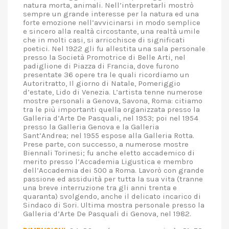
natura morta, animali. Nell’interpretarli mostrò
sempre un grande interesse per la natura ed una
forte emozione nell’avvicinarsi in modo semplice
e sincero alla realtà circostante, una realtà umile
che in molti casi, si arricchisce di significati
poetici. Nel 1922 gli fu allestita una sala personale
presso la Società Promotrice di Belle Arti, nel
padiglione di Piazza di Francia, dove furono
presentate 36 opere tra le quali ricordiamo un
Autoritratto, Il giorno di Natale, Pomeriggio
d’estate, Lido di Venezia. L’artista tenne numerose
mostre personali a Genova, Savona, Roma: citiamo
tra le più importanti quella organizzata presso la
Galleria d’Arte De Pasquali, nel 1953; poi nel 1954
presso la Galleria Genova e la Galleria
Sant’Andrea; nel 1955 espose alla Galleria Rotta.
Prese parte, con successo, a numerose mostre
Biennali Torinesi; fu anche eletto accademico di
merito presso l’Accademia Ligustica e membro
dell’Accademia dei 500 a Roma. Lavorò con grande
passione ed assiduità per tutta la sua vita (tranne
una breve interruzione tra gli anni trenta e
quaranta) svolgendo, anche il delicato incarico di
Sindaco di Sori. Ultima mostra personale presso la
Galleria d’Arte De Pasquali di Genova, nel 1982.