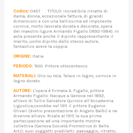
Codice:
O457 TITOLO: Incredibile ritratto di
dama, donna, eccezionale fattura, di grandi
dimensioni e con una bellissima ed imponente
cornice, molto lavorata dorata e decorata, opera
del maestro ligure Armando Figallo (1892-1984). In
asta presente anche il dipinto rappresentante il
marito, uomo dipinto dallo stesso autore,
fantastico avere la coppia.
ORIGINE:
Italia.
PERIODO:
'900. Pittore ottocentesco.
MATERIALI:
Olio su tela. Telaio in legno, cornice in
legno dorato.
AUTORE:
L'opera è firmata A. Figallo, pittore
Armando Figallo: Nacque a Genova nel 1892,
allievo di Tullio Salvatore Quinzio all’Accademia
Ligustica,conobbe nel 1911 il pittore Eugenio
Olivari (dietro presentazione di Angelo Balbi) e ne
divenne allievo. Risale al 1915 la sua prima
partecipazione ad una importante mostra
collettiva (Genova Società Promotrice di Belle
Arti); suoi soggetti prediletti: paesaggio, ritratto,