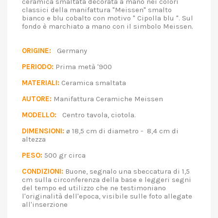
ceramica smaltata decorata a mano nei colori
classici della manifattura "Meissen" smalto
bianco e blu cobalto con motivo " Cipolla blu ". Sul
fondo è marchiato a mano con il simbolo Meissen.
ORIGINE:
Germany
PERIODO:
Prima metà '900
MATERIALI:
Ceramica smaltata
AUTORE:
Manifattura Ceramiche Meissen
MODELLO:
Centro tavola, ciotola.
DIMENSIONI:
ø 18,5 cm di diametro - 8,4 cm di
altezza
PESO:
500 gr circa
CONDIZIONI:
Buone, segnalo una sbeccatura di 1,5
cm sulla circonferenza della base e leggeri segni
del tempo ed utilizzo che ne testimoniano
l'originalità dell'epoca, visibile sulle foto allegate
all'inserzione