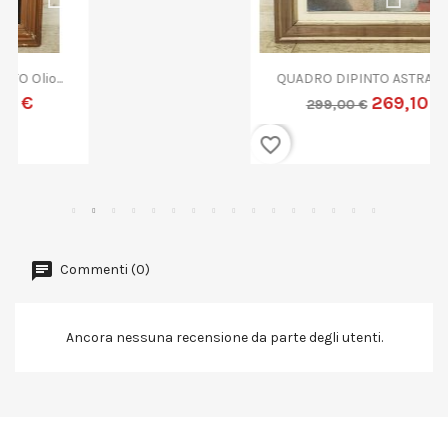
QUADRO DIPINTO ASTRATTO G....
269,10 €
299,00 €
favorite_border
Commenti (0)
Ancora nessuna recensione da parte degli utenti.