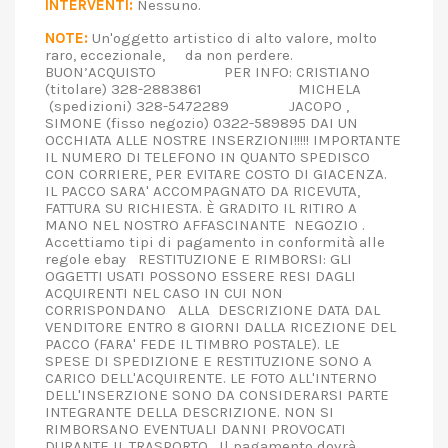
INTERVENTI:
Nessuno.
NOTE:
Un'oggetto artistico di alto valore, molto
raro, eccezionale, da non perdere.
BUON’ACQUISTO PER INFO: CRISTIANO
(titolare) 328-2883861 MICHELA
(spedizioni) 328-5472289 JACOPO ,
SIMONE (fisso negozio) 0322-589895 DAI UN
OCCHIATA ALLE NOSTRE INSERZIONI!!!!! IMPORTANTE
IL NUMERO DI TELEFONO IN QUANTO SPEDISCO
CON CORRIERE, PER EVITARE COSTO DI GIACENZA.
IL PACCO SARA' ACCOMPAGNATO DA RICEVUTA,
FATTURA SU RICHIESTA. È GRADITO IL RITIRO A
MANO NEL NOSTRO AFFASCINANTE NEGOZIO .
Accettiamo tipi di pagamento in conformità alle
regole ebay RESTITUZIONE E RIMBORSI: GLI
OGGETTI USATI POSSONO ESSERE RESI DAGLI
ACQUIRENTI NEL CASO IN CUI NON
CORRISPONDANO ALLA DESCRIZIONE DATA DAL
VENDITORE ENTRO 8 GIORNI DALLA RICEZIONE DEL
PACCO (FARA' FEDE IL TIMBRO POSTALE). LE
SPESE DI SPEDIZIONE E RESTITUZIONE SONO A
CARICO DELL'ACQUIRENTE. LE FOTO ALL'INTERNO
DELL'INSERZIONE SONO DA CONSIDERARSI PARTE
INTEGRANTE DELLA DESCRIZIONE. NON SI
RIMBORSANO EVENTUALI DANNI PROVOCATI
DURANTE IL TRASPORTO. Il pagamento dovrà