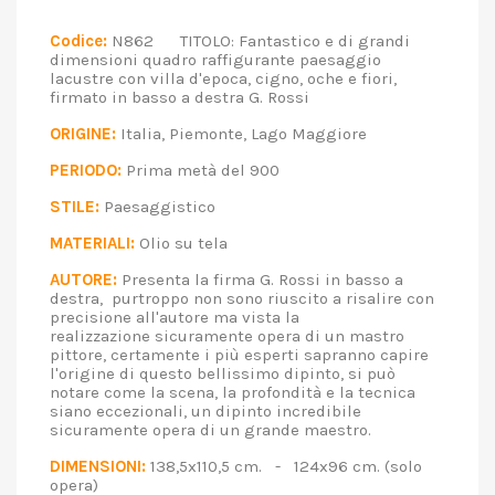
Codice:
N862 TITOLO: Fantastico e di grandi
dimensioni quadro raffigurante paesaggio
lacustre con villa d'epoca, cigno, oche e fiori,
firmato in basso a destra G. Rossi
ORIGINE:
Italia, Piemonte, Lago Maggiore
PERIODO:
Prima metà del 900
STILE:
Paesaggistico
MATERIALI:
Olio su tela
AUTORE:
Presenta la firma G. Rossi in basso a
destra, purtroppo non sono riuscito a risalire con
precisione all'autore ma vista la
realizzazione sicuramente opera di un mastro
pittore, certamente i più esperti sapranno capire
l'origine di questo bellissimo dipinto, si può
notare come la scena, la profondità e la tecnica
siano eccezionali, un dipinto incredibile
sicuramente opera di un grande maestro.
DIMENSIONI:
138,5x110,5 cm. - 124x96 cm. (solo
opera)