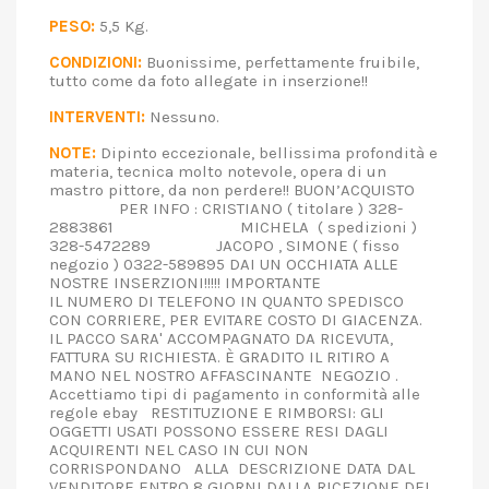
PESO:
5,5 Kg.
CONDIZIONI:
Buonissime, perfettamente fruibile,
tutto come da foto allegate in inserzione!!
INTERVENTI:
Nessuno.
NOTE:
Dipinto eccezionale, bellissima profondità e
materia, tecnica molto notevole, opera di un
mastro pittore, da non perdere!! BUON’ACQUISTO
PER INFO : CRISTIANO ( titolare ) 328-
2883861 MICHELA ( spedizioni )
328-5472289 JACOPO , SIMONE ( fisso
negozio ) 0322-589895 DAI UN OCCHIATA ALLE
NOSTRE INSERZIONI!!!!! IMPORTANTE
IL NUMERO DI TELEFONO IN QUANTO SPEDISCO
CON CORRIERE, PER EVITARE COSTO DI GIACENZA.
IL PACCO SARA' ACCOMPAGNATO DA RICEVUTA,
FATTURA SU RICHIESTA. È GRADITO IL RITIRO A
MANO NEL NOSTRO AFFASCINANTE NEGOZIO .
Accettiamo tipi di pagamento in conformità alle
regole ebay RESTITUZIONE E RIMBORSI: GLI
OGGETTI USATI POSSONO ESSERE RESI DAGLI
ACQUIRENTI NEL CASO IN CUI NON
CORRISPONDANO ALLA DESCRIZIONE DATA DAL
VENDITORE ENTRO 8 GIORNI DALLA RICEZIONE DEL