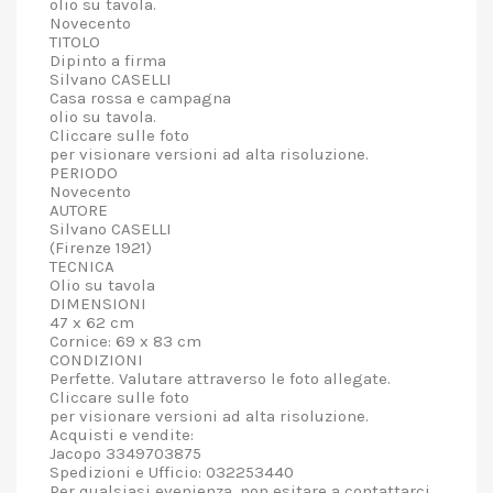
olio su tavola.
Novecento
TITOLO
Dipinto a firma
Silvano CASELLI
Casa rossa e campagna
olio su tavola.
Cliccare sulle foto
per visionare versioni ad alta risoluzione.
PERIODO
Novecento
AUTORE
Silvano CASELLI
(Firenze 1921)
TECNICA
Olio su tavola
DIMENSIONI
47 x 62 cm
Cornice: 69 x 83 cm
CONDIZIONI
Perfette. Valutare attraverso le foto allegate.
Cliccare sulle foto
per visionare versioni ad alta risoluzione.
Acquisti e vendite:
Jacopo 3349703875
Spedizioni e Ufficio: 032253440
Per qualsiasi evenienza, non esitare a contattarci.