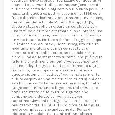
accuratamente scelte, si realizzano dei decorativi
ciondoli che, muniti di catenina, vengono portati
sulla camicetta delle signore o sulla nuda pelle. La
nascita di questi oggettini avvenne nel 1968 ed è
frutto di una felice intuizione, una vera invenzione,
dei titolari della Ercole Moretti &amp; F.lli[2].
L'idea è stata quella di creare un cerchietto con
una fettuccia di rame e formare al suo interno una
composizione con segmenti di murrina formando
un vero intarsio. Portato a fusione, l'oggetto, dopo
l'eliminazione del rame, viene in seguito rifinito
mediante molatura e quindi corredato di un
cerchietto di metallo dorato, se non addirittura
d'oro. L'uso dello stampetto di rame, che può avere
la forma e le dimensioni più diverse, consente di
ottenere degli oggetti tutti perfettamente uguali
fra di loro, cosa impossibile senza ricorrere a
questo sistema. Il “segreto” venne naturalmente
subito carpito da una moltitudine di artigiani che,
se all'inizio contribuì a creare una moda, finì alla
lunga con l'inflazionare il genere. Nel 1800 sono
state realizzate delle murrine figurate che
vengono considerate dei veri capolavori.
Dapprima Giovanni e il figlio Giacomo Franchini
realizzarono tra il 1830 e il 1860circa delle figure
molto complesse, che andavano dal Ponte di
Rialto alla gondola, dal ritratto di Angelina a