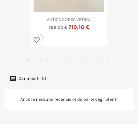
ANTICA COPPA VETRO...
719,10 €
799,00 €
favorite_border
Commenti (0)
Ancora nessuna recensione da parte degli utenti.