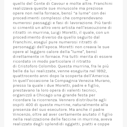
quello del Conte di Cavour e molte altre. Franchini
realizzava queste sue minuscole ma preziose
opere non nella fornace, bensì “a lume” con dei
procedimenti complessi che comprendevano
numerosi passaggi e fasi di lavorazione. Più tardi
si cimentò un altro vero artista nell'esecuzione di
ritratti in murrina, Luigi Moretti, il quale, con un
procedimento diverso da quello seguito dal
Franchini, eseguì pure numerosi ritratti di
personaggi dell'epoca. Moretti non creava le sue
opere al leggero calore della "lume", bensì
direttamente in fornace. Fra tutti merita di essere
ricordato in modo particolare il ritratto
di Cristoforo Colombo. Questa murrina, fra le più
belle da lui realizzate, venne eseguita nel 1892,
quattrocento anni dopo la scoperta dell'America.
In quell'occasione la Compagnia Venezia Murano,
presso la quale i due Moretti, padre e figlio,
prestavano la loro opera di valenti tecnici,
organizzò a Chicago una grande festa per
ricordare la ricorrenza. Vennero distribuite agli
ospiti 400 di queste murrine, naturalmente alla
presenza del suo esecutore. Ma anche il padre
Vincenzo, oltre ad aver certamente aiutato il figlio
nella realizzazione delle faccine in murrina, aveva
realizzato degli splendidi oggetti, piatti e coppe