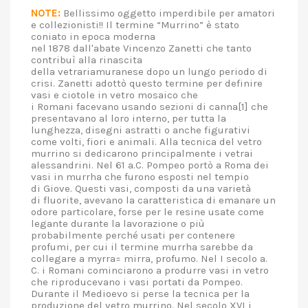
NOTE:
Bellissimo oggetto imperdibile per amatori
e collezionisti!! Il termine “Murrino” è stato
coniato in epoca moderna
nel 1878 dall'abate Vincenzo Zanetti che tanto
contribuì alla rinascita
della vetrariamuranese dopo un lungo periodo di
crisi. Zanetti adottò questo termine per definire
vasi e ciotole in vetro mosaico che
i Romani facevano usando sezioni di canna[1] che
presentavano al loro interno, per tutta la
lunghezza, disegni astratti o anche figurativi
come volti, fiori e animali. Alla tecnica del vetro
murrino si dedicarono principalmente i vetrai
alessandrini. Nel 61 a.C. Pompeo portò a Roma dei
vasi in murrha che furono esposti nel tempio
di Giove. Questi vasi, composti da una varietà
di fluorite, avevano la caratteristica di emanare un
odore particolare, forse per le resine usate come
legante durante la lavorazione o più
probabilmente perché usati per contenere
profumi, per cui il termine murrha sarebbe da
collegare a myrra= mirra, profumo. Nel I secolo a.
C. i Romani cominciarono a produrre vasi in vetro
che riproducevano i vasi portati da Pompeo.
Durante il Medioevo si perse la tecnica per la
produzione del vetro murrino. Nel secolo XVI i