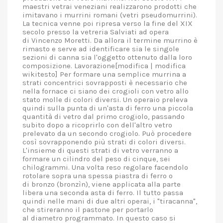
maestri vetrai veneziani realizzarono prodotti che
imitavano i murrini romani (vetri pseudomurrini).
La tecnica venne poi ripresa verso la fine del XIX
secolo presso la vetreria Salviati ad opera
di Vincenzo Moretti. Da allora il termine murrino è
rimasto e serve ad identificare sia le singole
sezioni di canna sia l'oggetto ottenuto dalla loro
composizione. Lavorazione[modifica | modifica
wikitesto] Per formare una semplice murrina a
strati concentrici sovrapposti è necessario che
nella fornace ci siano dei crogioli con vetro allo
stato molle di colori diversi. Un operaio preleva
quindi sulla punta di un'asta di ferro una piccola
quantità di vetro dal primo crogiolo, passando
subito dopo a ricoprirlo con dell'altro vetro
prelevato da un secondo crogiolo. Può procedere
così sovrapponendo più strati di colori diversi.
L'insieme di questi strati di vetro verranno a
formare un cilindro del peso di cinque, sei
chilogrammi. Una volta reso regolare facendolo
rotolare sopra una spessa piastra di ferro o
di bronzo (bronzìn), viene applicata alla parte
libera una seconda asta di ferro. Il tutto passa
quindi nelle mani di due altri operai, i "tiracanna",
che stireranno il pastone per portarlo
al diametro programmato. In questo caso si