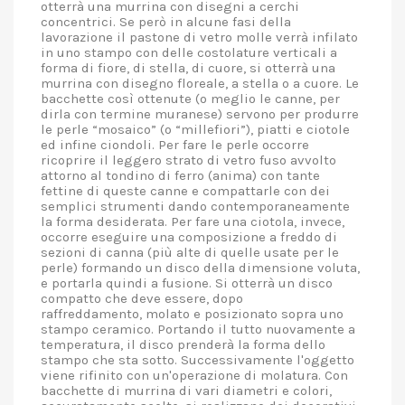
otterrà una murrina con disegni a cerchi
concentrici. Se però in alcune fasi della
lavorazione il pastone di vetro molle verrà infilato
in uno stampo con delle costolature verticali a
forma di fiore, di stella, di cuore, si otterrà una
murrina con disegno floreale, a stella o a cuore. Le
bacchette così ottenute (o meglio le canne, per
dirla con termine muranese) servono per produrre
le perle “mosaico” (o “millefiori”), piatti e ciotole
ed infine ciondoli. Per fare le perle occorre
ricoprire il leggero strato di vetro fuso avvolto
attorno al tondino di ferro (anima) con tante
fettine di queste canne e compattarle con dei
semplici strumenti dando contemporaneamente
la forma desiderata. Per fare una ciotola, invece,
occorre eseguire una composizione a freddo di
sezioni di canna (più alte di quelle usate per le
perle) formando un disco della dimensione voluta,
e portarla quindi a fusione. Si otterrà un disco
compatto che deve essere, dopo
raffreddamento, molato e posizionato sopra uno
stampo ceramico. Portando il tutto nuovamente a
temperatura, il disco prenderà la forma dello
stampo che sta sotto. Successivamente l'oggetto
viene rifinito con un'operazione di molatura. Con
bacchette di murrina di vari diametri e colori,