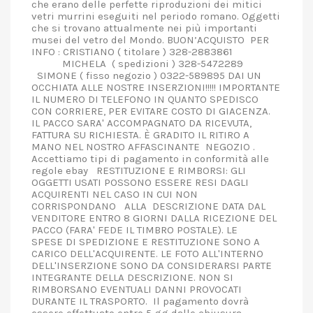
che erano delle perfette riproduzioni dei mitici
vetri murrini eseguiti nel periodo romano. Oggetti
che si trovano attualmente nei più importanti
musei del vetro del Mondo. BUON’ACQUISTO PER
INFO : CRISTIANO ( titolare ) 328-2883861
MICHELA ( spedizioni ) 328-5472289
SIMONE ( fisso negozio ) 0322-589895 DAI UN
OCCHIATA ALLE NOSTRE INSERZIONI!!!!! IMPORTANTE
IL NUMERO DI TELEFONO IN QUANTO SPEDISCO
CON CORRIERE, PER EVITARE COSTO DI GIACENZA.
IL PACCO SARA' ACCOMPAGNATO DA RICEVUTA,
FATTURA SU RICHIESTA. È GRADITO IL RITIRO A
MANO NEL NOSTRO AFFASCINANTE NEGOZIO .
Accettiamo tipi di pagamento in conformità alle
regole ebay RESTITUZIONE E RIMBORSI: GLI
OGGETTI USATI POSSONO ESSERE RESI DAGLI
ACQUIRENTI NEL CASO IN CUI NON
CORRISPONDANO ALLA DESCRIZIONE DATA DAL
VENDITORE ENTRO 8 GIORNI DALLA RICEZIONE DEL
PACCO (FARA' FEDE IL TIMBRO POSTALE). LE
SPESE DI SPEDIZIONE E RESTITUZIONE SONO A
CARICO DELL'ACQUIRENTE. LE FOTO ALL'INTERNO
DELL'INSERZIONE SONO DA CONSIDERARSI PARTE
INTEGRANTE DELLA DESCRIZIONE. NON SI
RIMBORSANO EVENTUALI DANNI PROVOCATI
DURANTE IL TRASPORTO. Il pagamento dovrà