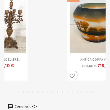
ANTICA COPPA VETRO...
719,10 €
799,00 €
favorite_border
Commenti (0)