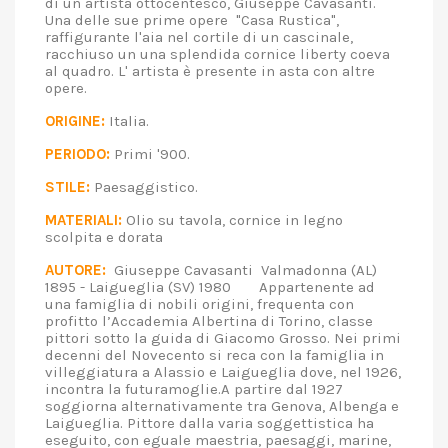
di un artista ottocentesco, Giuseppe Cavasanti.
Una delle sue prime opere "Casa Rustica",
raffigurante l'aia nel cortile di un cascinale,
racchiuso un una splendida cornice liberty coeva
al quadro. L' artista è presente in asta con altre
opere.
ORIGINE:
Italia.
PERIODO:
Primi '900.
STILE:
Paesaggistico.
MATERIALI:
Olio su tavola, cornice in legno
scolpita e dorata
AUTORE:
Giuseppe Cavasanti Valmadonna (AL)
1895 - Laigueglia (SV) 1980 Appartenente ad
una famiglia di nobili origini, frequenta con
profitto l’Accademia Albertina di Torino, classe
pittori sotto la guida di Giacomo Grosso. Nei primi
decenni del Novecento si reca con la famiglia in
villeggiatura a Alassio e Laigueglia dove, nel 1926,
incontra la futuramoglie.A partire dal 1927
soggiorna alternativamente tra Genova, Albenga e
Laigueglia. Pittore dalla varia soggettistica ha
eseguito, con eguale maestria, paesaggi, marine,