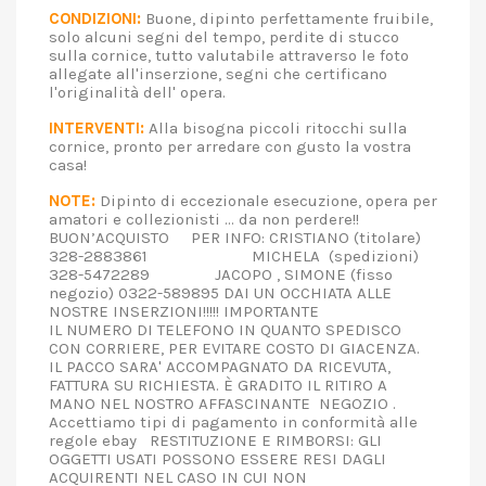
CONDIZIONI:
Buone, dipinto perfettamente fruibile,
solo alcuni segni del tempo, perdite di stucco
sulla cornice, tutto valutabile attraverso le foto
allegate all'inserzione, segni che certificano
l'originalità dell' opera.
INTERVENTI:
Alla bisogna piccoli ritocchi sulla
cornice, pronto per arredare con gusto la vostra
casa!
NOTE:
Dipinto di eccezionale esecuzione, opera per
amatori e collezionisti ... da non perdere!!
BUON’ACQUISTO PER INFO: CRISTIANO (titolare)
328-2883861 MICHELA (spedizioni)
328-5472289 JACOPO , SIMONE (fisso
negozio) 0322-589895 DAI UN OCCHIATA ALLE
NOSTRE INSERZIONI!!!!! IMPORTANTE
IL NUMERO DI TELEFONO IN QUANTO SPEDISCO
CON CORRIERE, PER EVITARE COSTO DI GIACENZA.
IL PACCO SARA' ACCOMPAGNATO DA RICEVUTA,
FATTURA SU RICHIESTA. È GRADITO IL RITIRO A
MANO NEL NOSTRO AFFASCINANTE NEGOZIO .
Accettiamo tipi di pagamento in conformità alle
regole ebay RESTITUZIONE E RIMBORSI: GLI
OGGETTI USATI POSSONO ESSERE RESI DAGLI
ACQUIRENTI NEL CASO IN CUI NON