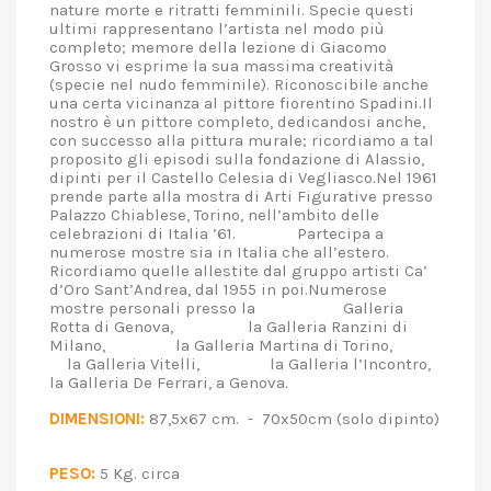
nature morte e ritratti femminili. Specie questi
ultimi rappresentano l’artista nel modo più
completo; memore della lezione di Giacomo
Grosso vi esprime la sua massima creatività
(specie nel nudo femminile). Riconoscibile anche
una certa vicinanza al pittore fiorentino Spadini.Il
nostro è un pittore completo, dedicandosi anche,
con successo alla pittura murale; ricordiamo a tal
proposito gli episodi sulla fondazione di Alassio,
dipinti per il Castello Celesia di Vegliasco.Nel 1961
prende parte alla mostra di Arti Figurative presso
Palazzo Chiablese, Torino, nell’ambito delle
celebrazioni di Italia ’61. Partecipa a
numerose mostre sia in Italia che all’estero.
Ricordiamo quelle allestite dal gruppo artisti Ca’
d’Oro Sant’Andrea, dal 1955 in poi.Numerose
mostre personali presso la Galleria
Rotta di Genova, la Galleria Ranzini di
Milano, la Galleria Martina di Torino,
la Galleria Vitelli, la Galleria l’Incontro,
la Galleria De Ferrari, a Genova.
DIMENSIONI:
87,5x67 cm. - 70x50cm (solo dipinto)
PESO:
5 Kg. circa