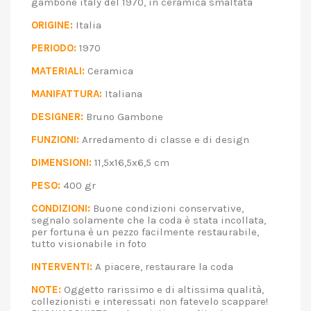
gambone italy del 1970, in ceramica smaltata
ORIGINE:
Italia
PERIODO:
1970
MATERIALI:
Ceramica
MANIFATTURA:
Italiana
DESIGNER:
Bruno Gambone
FUNZIONI:
Arredamento di classe e di design
DIMENSIONI:
11,5x16,5x6,5 cm
PESO:
400 gr
CONDIZIONI:
Buone condizioni conservative,
segnalo solamente che la coda è stata incollata,
per fortuna è un pezzo facilmente restaurabile,
tutto visionabile in foto
INTERVENTI:
A piacere, restaurare la coda
NOTE:
Oggetto rarissimo e di altissima qualità,
collezionisti e interessati non fatevelo scappare!