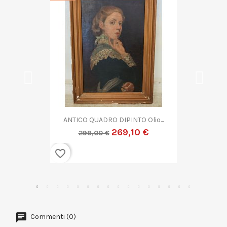
QUADRO DIPINTO ASTRATTO G....
269,10 €
299,00 €
favorite_border
Commenti (0)