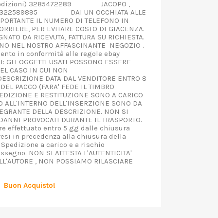
ioni) 3285472289 JACOPO ,
o) 0322589895 DAI UN OCCHIATA ALLE
IMPORTANTE IL NUMERO DI TELEFONO IN
RRIERE, PER EVITARE COSTO DI GIACENZA.
NATO DA RICEVUTA, FATTURA SU RICHIESTA.
MANO NEL NOSTRO AFFASCINANTE NEGOZIO .
ento in conformità alle regole ebay
I: GLI OGGETTI USATI POSSONO ESSERE
EL CASO IN CUI NON
SCRIZIONE DATA DAL VENDITORE ENTRO 8
DEL PACCO (FARA' FEDE IL TIMBRO
PEDIZIONE E RESTITUZIONE SONO A CARICO
TO ALL'INTERNO DELL'INSERZIONE SONO DA
EGRANTE DELLA DESCRIZIONE. NON SI
ANNI PROVOCATI DURANTE IL TRASPORTO.
e effettuato entro 5 gg dalle chiusura
resi in precedenza alla chiusura della
 Spedizione a carico e a rischio
assegno. NON SI ATTESTA L'AUTENTICITA'
ALL'AUTORE , NON POSSIAMO RILASCIARE
Buon Acquisto!