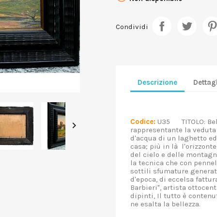
Condividi
Descrizione
Dettagl
Codice:
U35 TITOLO: Bell

rappresentante la veduta 
d'acqua di un laghetto ed 
casa; più in là l'orizzont
del cielo e delle montag
la tecnica che con pennel
sottili sfumature generat
d'epoca, di eccelsa fattur
Barbieri", artista ottocen
dipinti, Il tutto è conten
ne esalta la bellezza.