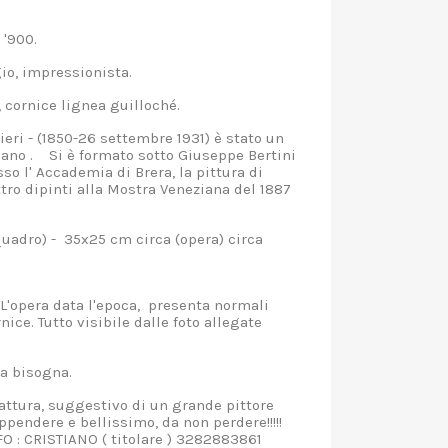
mi '900.
gio, impressionista.
a, cornice lignea guilloché.
eri - (1850-26 settembre 1931) è stato un
ilano . Si è formato sotto Giuseppe Bertini
so l' Accademia di Brera, la pittura di
ro dipinti alla Mostra Veneziana del 1887
quadro) - 35x25 cm circa (opera) circa
L'opera data l'epoca, presenta normali
ice. Tutto visibile dalle foto allegate
lla bisogna.
attura, suggestivo di un grande pittore
pendere e bellissimo, da non perdere!!!!!
O : CRISTIANO ( titolare ) 3282883861