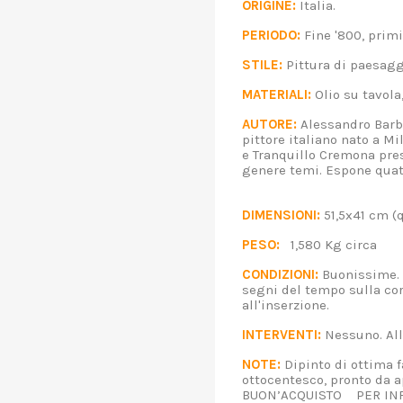
ORIGINE:
Italia.
PERIODO:
Fine '800, pri
STILE:
Pittura di paesag
MATERIALI:
Olio su tavol
AUTORE:
Alessandro Barbi
pittore italiano nato a M
e Tranquillo Cremona pres
genere temi. Espone quatt
DIMENSIONI:
51,5x41 cm (
PESO:
1,580 Kg circa
CONDIZIONI:
Buonissime. 
segni del tempo sulla corn
all'inserzione.
INTERVENTI:
Nessuno. A
NOTE:
Dipinto di ottima f
ottocentesco, pronto da ap
BUON’ACQUISTO PER INF