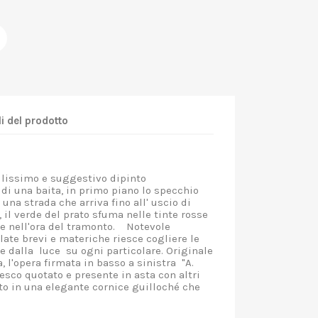
i del prodotto
issimo e suggestivo dipinto
di una baita, in primo piano lo specchio
una strada che arriva fino all' uscio di
e, il verde del prato sfuma nelle tinte rosse
ne nell'ora del tramonto. Notevole
late brevi e materiche riesce cogliere le
e dalla luce su ogni particolare. Originale
a, l'opera firmata in basso a sinistra "A.
tesco quotato e presente in asta con altri
uto in una elegante cornice guilloché che