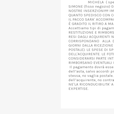
MICHELA ( spediz
SIMONE (fisso negozi
NOSTRE INSERZIONI!!!!! 
QUANTO SPEDISCO CON CO
IL PACCO SARA' ACCOMPAG
È GRADITO IL RITIRO A 
Accettiamo tipi di pagam
RESTITUZIONE E RIMBORS
RESI DAGLI ACQUIRENTI N
CORRISPONDANO ALLA DE
GIORNI DALLA RICEZIONE 
POSTALE). LE SPESE DI S
DELL'ACQUIRENTE. LE FO
CONSIDERARSI PARTE INT
RIMBORSANO EVENTUALI D
Il pagamento dovrà esser
dell’asta, salvo accordi p
stessa, no vaglia postale.
dell’acquirente, no contr
NE'LA RICONDUCIBILITA' 
EXPERTISE.