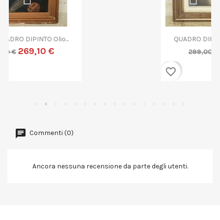
QUADRO DIPINTO ASTRATTO G....
269,10 €
299,00 €
favorite_border
Commenti (0)
Ancora nessuna recensione da parte degli utenti.