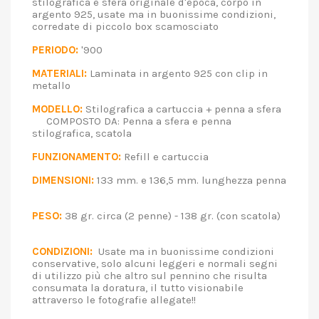
stilografica e sfera originale d'epoca, corpo in
argento 925, usate ma in buonissime condizioni,
corredate di piccolo box scamosciato
PERIODO:
'900
MATERIALI:
Laminata in argento 925 con clip in
metallo
MODELLO:
Stilografica a cartuccia + penna a sfera
COMPOSTO DA: Penna a sfera e penna
stilografica, scatola
FUNZIONAMENTO:
Refill e cartuccia
DIMENSIONI:
133 mm. e 136,5 mm. lunghezza penna
PESO:
38 gr. circa (2 penne) - 138 gr. (con scatola)
CONDIZIONI:
Usate ma in buonissime condizioni
conservative, solo alcuni leggeri e normali segni
di utilizzo più che altro sul pennino che risulta
consumata la doratura, il tutto visionabile
attraverso le fotografie allegate!!