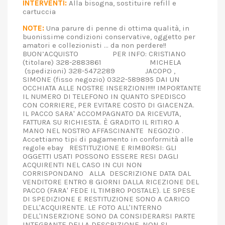
INTERVENTI:
Alla bisogna, sostituire refill e
cartuccia
NOTE:
Una parure di penne di ottima qualità, in
buonissime condizioni conservative, oggetto per
amatori e collezionisti ... da non perdere!!
BUON’ACQUISTO PER INFO: CRISTIANO
(titolare) 328-2883861 MICHELA
(spedizioni) 328-5472289 JACOPO ,
SIMONE (fisso negozio) 0322-589895 DAI UN
OCCHIATA ALLE NOSTRE INSERZIONI!!!!! IMPORTANTE
IL NUMERO DI TELEFONO IN QUANTO SPEDISCO
CON CORRIERE, PER EVITARE COSTO DI GIACENZA.
IL PACCO SARA' ACCOMPAGNATO DA RICEVUTA,
FATTURA SU RICHIESTA. È GRADITO IL RITIRO A
MANO NEL NOSTRO AFFASCINANTE NEGOZIO .
Accettiamo tipi di pagamento in conformità alle
regole ebay RESTITUZIONE E RIMBORSI: GLI
OGGETTI USATI POSSONO ESSERE RESI DAGLI
ACQUIRENTI NEL CASO IN CUI NON
CORRISPONDANO ALLA DESCRIZIONE DATA DAL
VENDITORE ENTRO 8 GIORNI DALLA RICEZIONE DEL
PACCO (FARA' FEDE IL TIMBRO POSTALE). LE SPESE
DI SPEDIZIONE E RESTITUZIONE SONO A CARICO
DELL'ACQUIRENTE. LE FOTO ALL'INTERNO
DELL'INSERZIONE SONO DA CONSIDERARSI PARTE
INTEGRANTE DELLA DESCRIZIONE. NON SI