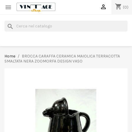
shopping_cart


(0)
search
Home
BROCCA CARAFFA CERAMICA MAIOLICA TERRACOTTA
SMALTATA NERA ZOOMORFA DESIGN VASO