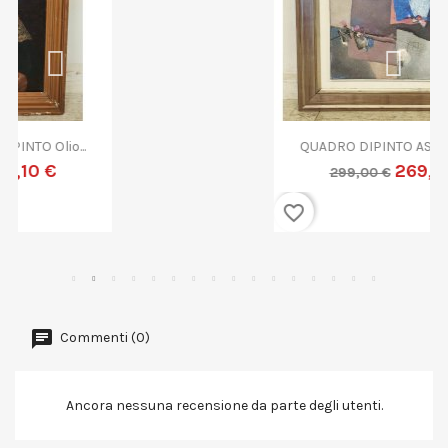
QUADRO DIPINTO ASTRATTO G....
269,10 €
299,00 €
favorite_border
Commenti (0)
Ancora nessuna recensione da parte degli utenti.