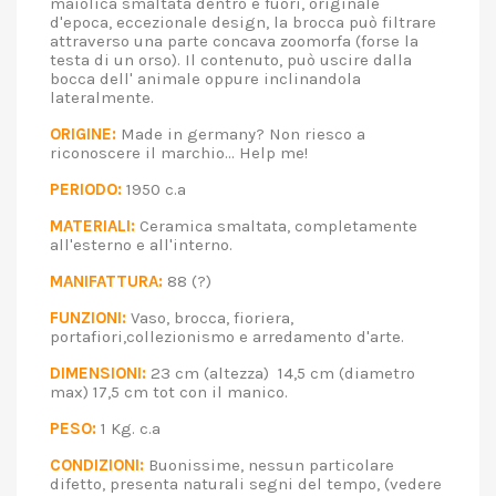
maiolica smaltata dentro e fuori, originale
d'epoca, eccezionale design, la brocca può filtrare
attraverso una parte concava zoomorfa (forse la
testa di un orso). Il contenuto, può uscire dalla
bocca dell' animale oppure inclinandola
lateralmente.
ORIGINE:
Made in germany? Non riesco a
riconoscere il marchio... Help me!
PERIODO:
1950 c.a
MATERIALI:
Ceramica smaltata, completamente
all'esterno e all'interno.
MANIFATTURA:
88 (?)
FUNZIONI:
Vaso, brocca, fioriera,
portafiori,collezionismo e arredamento d'arte.
DIMENSIONI:
23 cm (altezza) 14,5 cm (diametro
max) 17,5 cm tot con il manico.
PESO:
1 Kg. c.a
CONDIZIONI:
Buonissime, nessun particolare
difetto, presenta naturali segni del tempo, (vedere