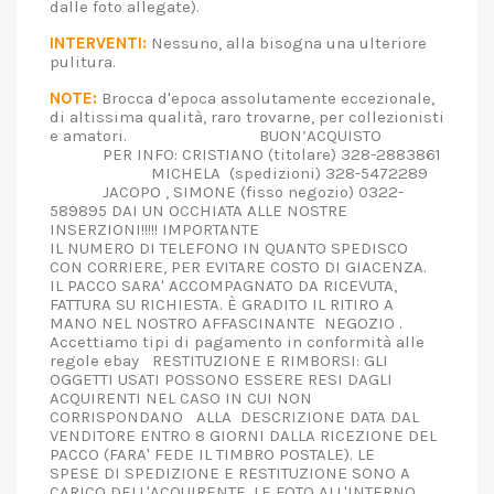
dalle foto allegate).
INTERVENTI:
Nessuno, alla bisogna una ulteriore
pulitura.
NOTE:
Brocca d'epoca assolutamente eccezionale,
di altissima qualità, raro trovarne, per collezionisti
e amatori. BUON’ACQUISTO
PER INFO: CRISTIANO (titolare) 328-2883861
MICHELA (spedizioni) 328-5472289
JACOPO , SIMONE (fisso negozio) 0322-
589895 DAI UN OCCHIATA ALLE NOSTRE
INSERZIONI!!!!! IMPORTANTE
IL NUMERO DI TELEFONO IN QUANTO SPEDISCO
CON CORRIERE, PER EVITARE COSTO DI GIACENZA.
IL PACCO SARA' ACCOMPAGNATO DA RICEVUTA,
FATTURA SU RICHIESTA. È GRADITO IL RITIRO A
MANO NEL NOSTRO AFFASCINANTE NEGOZIO .
Accettiamo tipi di pagamento in conformità alle
regole ebay RESTITUZIONE E RIMBORSI: GLI
OGGETTI USATI POSSONO ESSERE RESI DAGLI
ACQUIRENTI NEL CASO IN CUI NON
CORRISPONDANO ALLA DESCRIZIONE DATA DAL
VENDITORE ENTRO 8 GIORNI DALLA RICEZIONE DEL
PACCO (FARA' FEDE IL TIMBRO POSTALE). LE
SPESE DI SPEDIZIONE E RESTITUZIONE SONO A
CARICO DELL'ACQUIRENTE. LE FOTO ALL'INTERNO