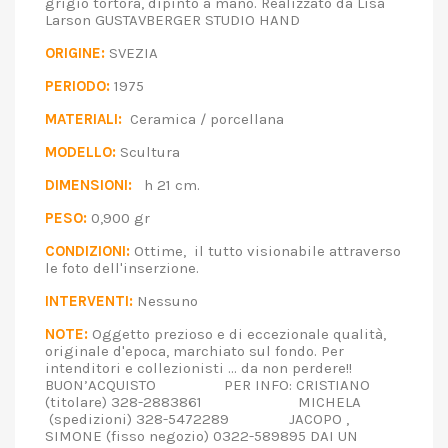
grigio tortora, dipinto a mano. Realizzato da Lisa
Larson GUSTAVBERGER STUDIO HAND
ORIGINE:
SVEZIA
PERIODO:
1975
MATERIALI:
Ceramica / porcellana
MODELLO:
Scultura
DIMENSIONI:
h 21 cm.
PESO:
0,900 gr
CONDIZIONI:
Ottime, il tutto visionabile attraverso
le foto dell'inserzione.
INTERVENTI:
Nessuno
NOTE:
Oggetto prezioso e di eccezionale qualità,
originale d'epoca, marchiato sul fondo. Per
intenditori e collezionisti ... da non perdere!!
BUON’ACQUISTO PER INFO: CRISTIANO
(titolare) 328-2883861 MICHELA
(spedizioni) 328-5472289 JACOPO ,
SIMONE (fisso negozio) 0322-589895 DAI UN