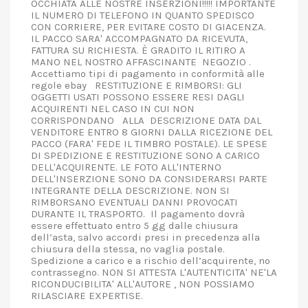
OCCHIATA ALLE NOSTRE INSERZIONI!!!!! IMPORTANTE
IL NUMERO DI TELEFONO IN QUANTO SPEDISCO
CON CORRIERE, PER EVITARE COSTO DI GIACENZA.
IL PACCO SARA' ACCOMPAGNATO DA RICEVUTA,
FATTURA SU RICHIESTA. È GRADITO IL RITIRO A
MANO NEL NOSTRO AFFASCINANTE NEGOZIO .
Accettiamo tipi di pagamento in conformità alle
regole ebay RESTITUZIONE E RIMBORSI: GLI
OGGETTI USATI POSSONO ESSERE RESI DAGLI
ACQUIRENTI NEL CASO IN CUI NON
CORRISPONDANO ALLA DESCRIZIONE DATA DAL
VENDITORE ENTRO 8 GIORNI DALLA RICEZIONE DEL
PACCO (FARA' FEDE IL TIMBRO POSTALE). LE SPESE
DI SPEDIZIONE E RESTITUZIONE SONO A CARICO
DELL'ACQUIRENTE. LE FOTO ALL'INTERNO
DELL'INSERZIONE SONO DA CONSIDERARSI PARTE
INTEGRANTE DELLA DESCRIZIONE. NON SI
RIMBORSANO EVENTUALI DANNI PROVOCATI
DURANTE IL TRASPORTO. Il pagamento dovrà
essere effettuato entro 5 gg dalle chiusura
dell’asta, salvo accordi presi in precedenza alla
chiusura della stessa, no vaglia postale.
Spedizione a carico e a rischio dell’acquirente, no
contrassegno. NON SI ATTESTA L'AUTENTICITA' NE'LA
RICONDUCIBILITA' ALL'AUTORE , NON POSSIAMO
RILASCIARE EXPERTISE.