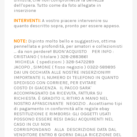
sinistra, che non compromette la bellezza
dell'opera. Tutto come da foto allegate in
inserzione
INTERVENTI:
A vostro piacere intervenire su
quanto descritto sopra, pronto per essere appeso.
NOTE:
Dipinto molto bello e suggestivo, ottima
pennellata e profondità, per amatori e collezionisti
... da non perdere!! BUON’ACQUISTO PER INFO :
CRISTIANO ( titolare ) 328-2883861
MICHELA ( spedizioni ) 328-5472289
JACOPO , SIMONE ( fisso negozio ) 0322-589895
DAI UN OCCHIATA ALLE NOSTRE INSERZIONI!!!!!
IMPORTANTE IL NUMERO DI TELEFONO IN QUANTO
SPEDISCO CON CORRIERE, PER EVITARE
COSTO DI GIACENZA. IL PACCO SARA'
ACCOMPAGNATO DA RICEVUTA, FATTURA SU
RICHIESTA. È GRADITO IL RITIRO A MANO NEL
NOSTRO AFFASCINANTE NEGOZIO . Accettiamo tipi
di pagamento in conformità alle regole ebay
RESTITUZIONE E RIMBORSI: GLI OGGETTI USATI
POSSONO ESSERE RESI DAGLI ACQUIRENTI NEL
CASO IN CUI NON
CORRISPONDANO ALLA DESCRIZIONE DATA DAL
VENDITORE ENTRO 8 GIORNI DALLA RICEZIONE DEL