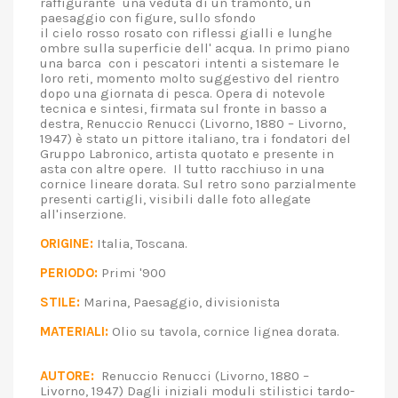
raffigurante una veduta di un tramonto, un
paesaggio con figure, sullo sfondo
il cielo rosso rosato con riflessi gialli e lunghe
ombre sulla superficie dell' acqua. In primo piano
una barca con i pescatori intenti a sistemare le
loro reti, momento molto suggestivo del rientro
dopo una giornata di pesca. Opera di notevole
tecnica e sintesi, firmata sul fronte in basso a
destra, Renuccio Renucci (Livorno, 1880 – Livorno,
1947) è stato un pittore italiano, tra i fondatori del
Gruppo Labronico, artista quotato e presente in
asta con altre opere. Il tutto racchiuso in una
cornice lineare dorata. Sul retro sono parzialmente
presenti cartigli, visibili dalle foto allegate
all'inserzione.
ORIGINE:
Italia, Toscana.
PERIODO:
Primi '900
STILE:
Marina, Paesaggio, divisionista
MATERIALI:
Olio su tavola, cornice lignea dorata.
AUTORE:
Renuccio Renucci (Livorno, 1880 –
Livorno, 1947) Dagli iniziali moduli stilistici tardo-