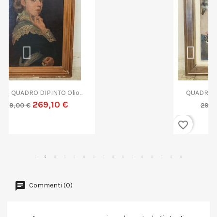
QUADRO DIPINTO ASTRATTO G....
269,10 €
299,00 €
favorite_border
Commenti (0)