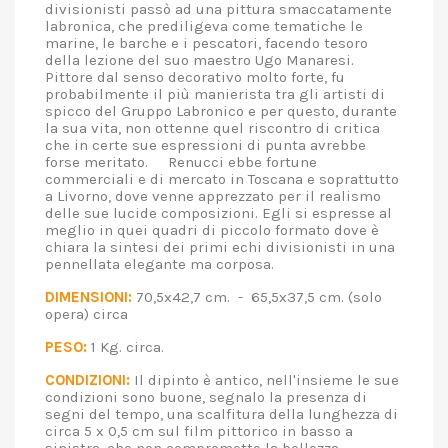
divisionisti passò ad una pittura smaccatamente
labronica, che prediligeva come tematiche le
marine, le barche e i pescatori, facendo tesoro
della lezione del suo maestro Ugo Manaresi.
Pittore dal senso decorativo molto forte, fu
probabilmente il più manierista tra gli artisti di
spicco del Gruppo Labronico e per questo, durante
la sua vita, non ottenne quel riscontro di critica
che in certe sue espressioni di punta avrebbe
forse meritato. Renucci ebbe fortune
commerciali e di mercato in Toscana e soprattutto
a Livorno, dove venne apprezzato per il realismo
delle sue lucide composizioni. Egli si espresse al
meglio in quei quadri di piccolo formato dove è
chiara la sintesi dei primi echi divisionisti in una
pennellata elegante ma corposa.
DIMENSIONI:
70,5x42,7 cm. - 65,5x37,5 cm. (solo
opera) circa
PESO:
1 Kg. circa.
CONDIZIONI:
Il dipinto è antico, nell'insieme le sue
condizioni sono buone, segnalo la presenza di
segni del tempo, una scalfitura della lunghezza di
circa 5 x 0,5 cm sul film pittorico in basso a