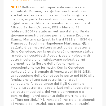
NOTE:
Bellissimo ed importante vaso in vetro
soffiato di Murano, design barbini firmato con
etichetta adesiva e incisa sul fondo . originale
d'epoca, in perfette condizioni conservative,
oggetto imperdibile per amatori e collezionisti!!
Alfredo Barbini (Murano, 1912 – Murano, 13
febbraio 2007) è stato un vetraio italiano. Fu da
giovane maestro vetraio per la fornace Zecchin
&amp; Martinuzzi (gestita tra il 1932 e il 1934 da
Francesco Zecchin e Napoleone Martinuzzi)[1]; in
seguito divennedirettore artistico della vetreria
Gino Cenedese, per la quale creò numerose statue
in vetro e i cosiddetti Acquari, ossia «blocchi di
vetro incolore che inglobavano coloratissimi
elementi della flora e della fauna marina,
precedentemente formati». Con la Cenedese
partecipò alla Biennale di Venezia del 1948[2][3].
La recessione della Cenedese lo portò nel 1950 alla
fondazione di una sua vetreria, nella cui
conduzione fu coadiuvato dai figli Oceania e
Flavio. La vetreria si specializzò nella lavorazione
del vetro massiccio, del vetro sommerso e a
partire dagli anni settanta della murrina e del
soffiato sottile[2][4]. Partecipò inoltre alle Biennali
di Venezia del 1950[5], 1954, 1960, 1962 e 1968[6].