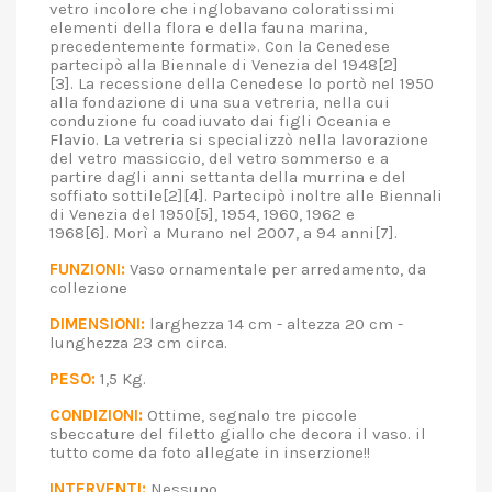
vetro incolore che inglobavano coloratissimi
elementi della flora e della fauna marina,
precedentemente formati». Con la Cenedese
partecipò alla Biennale di Venezia del 1948[2]
[3]. La recessione della Cenedese lo portò nel 1950
alla fondazione di una sua vetreria, nella cui
conduzione fu coadiuvato dai figli Oceania e
Flavio. La vetreria si specializzò nella lavorazione
del vetro massiccio, del vetro sommerso e a
partire dagli anni settanta della murrina e del
soffiato sottile[2][4]. Partecipò inoltre alle Biennali
di Venezia del 1950[5], 1954, 1960, 1962 e
1968[6]. Morì a Murano nel 2007, a 94 anni[7].
FUNZIONI:
Vaso ornamentale per arredamento, da
collezione
DIMENSIONI:
larghezza 14 cm - altezza 20 cm -
lunghezza 23 cm circa.
PESO:
1,5 Kg.
CONDIZIONI:
Ottime, segnalo tre piccole
sbeccature del filetto giallo che decora il vaso. il
tutto come da foto allegate in inserzione!!
INTERVENTI:
Nessuno