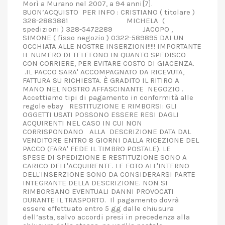
Morì a Murano nel 2007, a 94 anni[7].
BUON’ACQUISTO PER INFO : CRISTIANO ( titolare )
328-2883861 MICHELA (
spedizioni ) 328-5472289 JACOPO ,
SIMONE ( fisso negozio ) 0322-589895 DAI UN
OCCHIATA ALLE NOSTRE INSERZIONI!!!!! IMPORTANTE
IL NUMERO DI TELEFONO IN QUANTO SPEDISCO
CON CORRIERE, PER EVITARE COSTO DI GIACENZA.
.IL PACCO SARA' ACCOMPAGNATO DA RICEVUTA,
FATTURA SU RICHIESTA. È GRADITO IL RITIRO A
MANO NEL NOSTRO AFFASCINANTE NEGOZIO .
Accettiamo tipi di pagamento in conformità alle
regole ebay RESTITUZIONE E RIMBORSI: GLI
OGGETTI USATI POSSONO ESSERE RESI DAGLI
ACQUIRENTI NEL CASO IN CUI NON
CORRISPONDANO ALLA DESCRIZIONE DATA DAL
VENDITORE ENTRO 8 GIORNI DALLA RICEZIONE DEL
PACCO (FARA' FEDE IL TIMBRO POSTALE). LE
SPESE DI SPEDIZIONE E RESTITUZIONE SONO A
CARICO DELL'ACQUIRENTE. LE FOTO ALL'INTERNO
DELL'INSERZIONE SONO DA CONSIDERARSI PARTE
INTEGRANTE DELLA DESCRIZIONE. NON SI
RIMBORSANO EVENTUALI DANNI PROVOCATI
DURANTE IL TRASPORTO. Il pagamento dovrà
essere effettuato entro 5 gg dalle chiusura
dell’asta, salvo accordi presi in precedenza alla