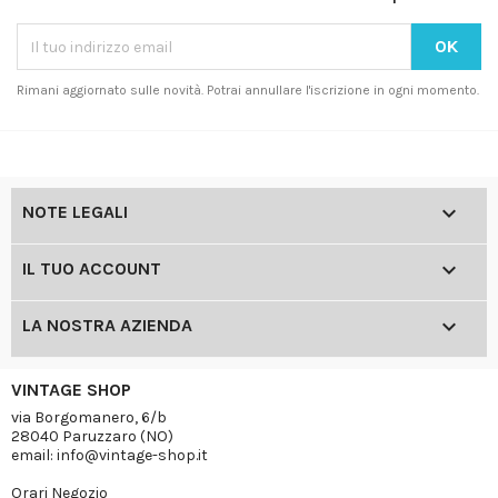
Rimani aggiornato sulle novità. Potrai annullare l'iscrizione in ogni momento.

NOTE LEGALI

IL TUO ACCOUNT

LA NOSTRA AZIENDA
VINTAGE SHOP
via Borgomanero, 6/b
28040 Paruzzaro (NO)
email: info@vintage-shop.it
Orari Negozio