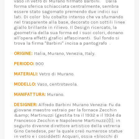
vaso in vetro di Murano firmato Barbini. Dalla
forma sferica schiacciata centralmente, sembra
essere stato sagomato premendo due indici sui
lati. Di color blu cobalto intenso che va sfumando
nel trasparente alla base, decorato con sottili linee
giallo brillante in rilievo. Il Design ricercato, la
geometria della sua forma ed i suoi colori, donano
all'opera effetti grafici affascinanti. Sul fondo si
trova la firma "Barbini" incisa a pantografo .
ORIGINE:
Italia, Murano, Venezia, Italy.
PERIODO:
900
MATERIALI:
Vetro di Murano.
MODELLO:
Vaso, centrotavola.
MANIFATTURA:
Murano.
DESIGNER:
Alfredo Barbini Murano Venezia: Fu da
giovane maestro vetraio per la fornace Zecchin
&amp; Martinuzzi (gestita tra il 1932 e il 1934 da
Francesco Zecchin e Napoleone Martinuzzi)[1]; in
seguito divenne direttore artistico della vetreria
Gino Cenedese, per la quale creò numerose statue
in vetro e i cosiddetti Acquari, ossia «blocchi di