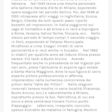
Valsesia. Nel 1945 tenne una mostra personale
alla Galleria Italiana d'Arte di Milano, esponendo
opere eseguite nel periodo bellico. Poi, dal 1946 al
1955 intraprese altri viaggi in Inghilterra, Scozia,
Belgio, Olanda: da tutti questi paesi riportò
bozzetti ed impressioni. In Italia soggiornò sul
Lago di Comabbio e ad Arona e si recò a dipingere
a Roma, Venezia, Salice Terme, Toscana, ecc. Nello
stesso periodo di tempo compì il secondo viaggio
in Perù, esponendo al Palazzo Municipale
Miraflores a Lima. Eseguì ritratti di varie
personalità e si recò anche in Ecuador. Nel 1962
si stabilì per qualche anno ad Induno Olona presso
Varese. Più tardi a Busto Arsizio. Avendo
frequentato anche in precedenza la Val Vigezzo per
vari anni, prese l'abitudine di esporre ogni estate
a Santa Maria Maggiore, dove la sua figura di serio
esperto pittore professionista si afferma,
imponendosi nella numerosa concorrenza dei
pittori della "Valle dei Pittori". Nelle stagioni
invernali teneva mostre in varie località (Piacenza,
Busto Arsizio, ecc.) e naturalmente a Milano,
soprattutto presso la Soc. Patriottica, di cui era
socio e dove sembrava trovare l'unico punto
d'appoggio. Laborioso, irrequieto, cocciuto,
spesso distratto da malattie in famiglia, Montini