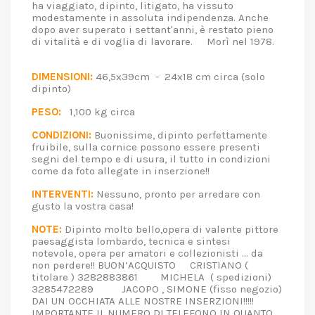
ha viaggiato, dipinto, litigato, ha vissuto
modestamente in assoluta indipendenza. Anche
dopo aver superato i settant'anni, è restato pieno
di vitalità e di voglia di lavorare. Morì nel 1978.
DIMENSIONI:
46,5x39cm - 24x18 cm circa (solo
dipinto)
PESO:
1,100 kg circa
CONDIZIONI:
Buonissime, dipinto perfettamente
fruibile, sulla cornice possono essere presenti
segni del tempo e di usura, il tutto in condizioni
come da foto allegate in inserzione!!
INTERVENTI:
Nessuno, pronto per arredare con
gusto la vostra casa!
NOTE:
Dipinto molto bello,opera di valente pittore
paesaggista lombardo, tecnica e sintesi
notevole, opera per amatori e collezionisti ... da
non perdere!! BUON’ACQUISTO CRISTIANO (
titolare ) 3282883861 MICHELA ( spedizioni)
3285472289 JACOPO , SIMONE (fisso negozio)
DAI UN OCCHIATA ALLE NOSTRE INSERZIONI!!!!!
IMPORTANTE IL NUMERO DI TELEFONO IN QUANTO