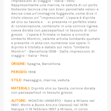
impressioni di viaggio - Italia - Perù"
Rappresentante una marina, la veduta di un porto.
Notevole tecnica che con brevi pennellate veloci e
decise crea un'immagine fuggevole, come dice il
titolo stesso un' "impressione". L’opera è dipinta
ad olio su tavola e si presenta in perfetto stato
di conservazione, contenuto in una cornice lignea
coeva dorata con passepartout in tessuto di color
grezzo L'opera è firmata in basso a sinistra:
Umberto Montini, valente artista lombardo quotato
e presente in asta con numerose sue opere. Il
dipinto è titolato e datato sul retro: "Umberto
Montini" - Barcellona 1956 - Dalle impressioni di
viaggio - Italia - Perù
ORIGINE:
Spagna, Barcellona.
PERIODO:
1956
STILE:
Paesaggio, marina, veduta.
MATERIALI:
Dipinto olio su tavola, cornice dorata
con passepartout in tessuto grezzo.
AUTORE:
MONTINI UMBERTO - Nato a Milano nel
1897. Morto a Busto Arsizio (Varese) nel 1978-
Nacque il 19 febbraio 1897 a Milano, in corso