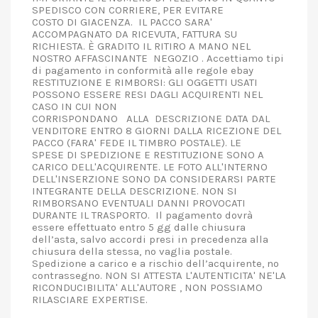
SPEDISCO CON CORRIERE, PER EVITARE
COSTO DI GIACENZA. IL PACCO SARA'
ACCOMPAGNATO DA RICEVUTA, FATTURA SU
RICHIESTA. È GRADITO IL RITIRO A MANO NEL
NOSTRO AFFASCINANTE NEGOZIO . Accettiamo tipi
di pagamento in conformità alle regole ebay
RESTITUZIONE E RIMBORSI: GLI OGGETTI USATI
POSSONO ESSERE RESI DAGLI ACQUIRENTI NEL
CASO IN CUI NON
CORRISPONDANO ALLA DESCRIZIONE DATA DAL
VENDITORE ENTRO 8 GIORNI DALLA RICEZIONE DEL
PACCO (FARA' FEDE IL TIMBRO POSTALE). LE
SPESE DI SPEDIZIONE E RESTITUZIONE SONO A
CARICO DELL'ACQUIRENTE. LE FOTO ALL'INTERNO
DELL'INSERZIONE SONO DA CONSIDERARSI PARTE
INTEGRANTE DELLA DESCRIZIONE. NON SI
RIMBORSANO EVENTUALI DANNI PROVOCATI
DURANTE IL TRASPORTO. Il pagamento dovrà
essere effettuato entro 5 gg dalle chiusura
dell’asta, salvo accordi presi in precedenza alla
chiusura della stessa, no vaglia postale.
Spedizione a carico e a rischio dell’acquirente, no
contrassegno. NON SI ATTESTA L'AUTENTICITA' NE'LA
RICONDUCIBILITA' ALL'AUTORE , NON POSSIAMO
RILASCIARE EXPERTISE.