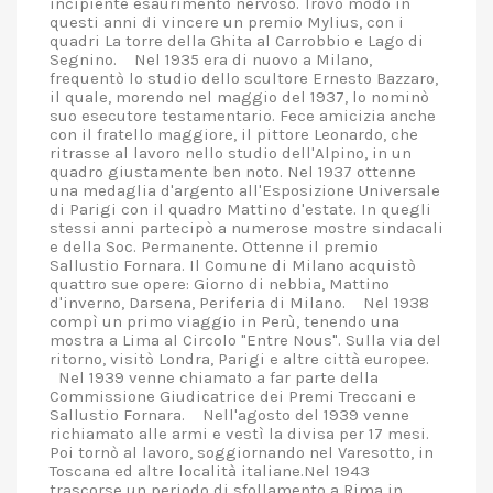
incipiente esaurimento nervoso. Trovò modo in
questi anni di vincere un premio Mylius, con i
quadri La torre della Ghita al Carrobbio e Lago di
Segnino. Nel 1935 era di nuovo a Milano,
frequentò lo studio dello scultore Ernesto Bazzaro,
il quale, morendo nel maggio del 1937, lo nominò
suo esecutore testamentario. Fece amicizia anche
con il fratello maggiore, il pittore Leonardo, che
ritrasse al lavoro nello studio dell'Alpino, in un
quadro giustamente ben noto. Nel 1937 ottenne
una medaglia d'argento all'Esposizione Universale
di Parigi con il quadro Mattino d'estate. In quegli
stessi anni partecipò a numerose mostre sindacali
e della Soc. Permanente. Ottenne il premio
Sallustio Fornara. Il Comune di Milano acquistò
quattro sue opere: Giorno di nebbia, Mattino
d'inverno, Darsena, Periferia di Milano. Nel 1938
compì un primo viaggio in Perù, tenendo una
mostra a Lima al Circolo "Entre Nous". Sulla via del
ritorno, visitò Londra, Parigi e altre città europee.
Nel 1939 venne chiamato a far parte della
Commissione Giudicatrice dei Premi Treccani e
Sallustio Fornara. Nell'agosto del 1939 venne
richiamato alle armi e vestì la divisa per 17 mesi.
Poi tornò al lavoro, soggiornando nel Varesotto, in
Toscana ed altre località italiane.Nel 1943
trascorse un periodo di sfollamento a Rima in