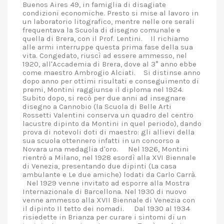
Buenos Aires 49, in famiglia di disagiate
condizioni economiche. Presto si mise al lavoro in
un laboratorio litografico, mentre nelle ore serali
frequentava la Scuola di disegno comunale e
quella di Brera, con il Prof. Lentini. Il richiamo
alle armi interruppe questa prima fase della sua
vita. Congedato, riuscì ad essere ammesso, nel
1920, all'Accademia di Brera, dove al 3° anno ebbe
come maestro Ambrogio Alciati. Si distinse anno
dopo anno per ottimi risultati e conseguimento di
premi, Montini raggiunse il diploma nel 1924.
Subito dopo, si recò per due anni ad insegnare
disegno a Cannobio (la Scuola di Belle Arti
Rossetti Valentini conserva un quadro del centro
lacustre dipinto da Montini in quel periodo), dando
prova di notevoli doti di maestro: gli allievi della
sua scuola ottennero infatti in un concorso a
Novara una medaglia d'oro. Nel 1926, Montini
rientrò a Milano, nel 1928 esordì alla XVI Biennale
di Venezia, presentando due dipinti (La casa
ambulante e Le due ami­che) lodati da Carlo Carrà.
Nel 1929 venne invitato ad esporre alla Mostra
Internazionale di Barcellona. Nel 1930 di nuovo
venne ammesso alla XVII Biennale di Venezia con
il dipinto Il tetto dei nomadi. Dal 1930 al 1934
risiedette in Brianza per curare i sintomi di un