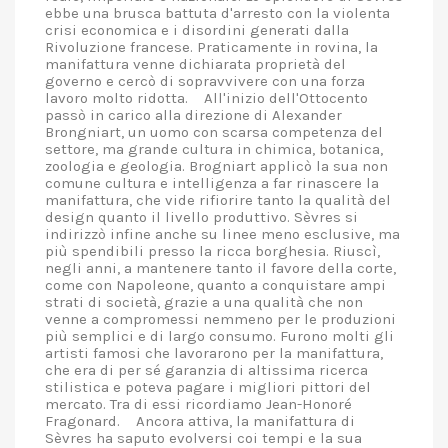
ebbe una brusca battuta d'arresto con la violenta
crisi economica e i disordini generati dalla
Rivoluzione francese. Praticamente in rovina, la
manifattura venne dichiarata proprietà del
governo e cercò di sopravvivere con una forza
lavoro molto ridotta. All'inizio dell'Ottocento
passò in carico alla direzione di Alexander
Brongniart, un uomo con scarsa competenza del
settore, ma grande cultura in chimica, botanica,
zoologia e geologia. Brogniart applicò la sua non
comune cultura e intelligenza a far rinascere la
manifattura, che vide rifiorire tanto la qualità del
design quanto il livello produttivo. Sèvres si
indirizzò infine anche su linee meno esclusive, ma
più spendibili presso la ricca borghesia. Riuscì,
negli anni, a mantenere tanto il favore della corte,
come con Napoleone, quanto a conquistare ampi
strati di società, grazie a una qualità che non
venne a compromessi nemmeno per le produzioni
più semplici e di largo consumo. Furono molti gli
artisti famosi che lavorarono per la manifattura,
che era di per sé garanzia di altissima ricerca
stilistica e poteva pagare i migliori pittori del
mercato. Tra di essi ricordiamo Jean-Honoré
Fragonard. Ancora attiva, la manifattura di
Sèvres ha saputo evolversi coi tempi e la sua