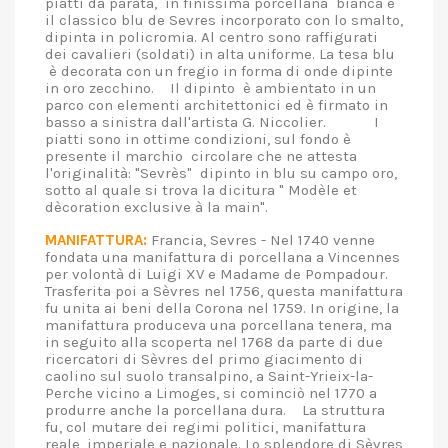
piatti da parata, in finissima porcellana bianca e
il classico blu de Sevres incorporato con lo smalto,
dipinta in policromia. Al centro sono raffigurati
dei cavalieri (soldati) in alta uniforme. La tesa blu
è decorata con un fregio in forma di onde dipinte
in oro zecchino. Il dipinto è ambientato in un
parco con elementi architettonici ed è firmato in
basso a sinistra dall'artista G. Niccolier. I
piatti sono in ottime condizioni, sul fondo è
presente il marchio circolare che ne attesta
l'originalità: "Sevrès" dipinto in blu su campo oro,
sotto al quale si trova la dicitura " Modèle et
dècoration exclusive à la main".
MANIFATTURA:
Francia, Sevres - Nel 1740 venne
fondata una manifattura di porcellana a Vincennes
per volontà di Luigi XV e Madame de Pompadour.
Trasferita poi a Sèvres nel 1756, questa manifattura
fu unita ai beni della Corona nel 1759. In origine, la
manifattura produceva una porcellana tenera, ma
in seguito alla scoperta nel 1768 da parte di due
ricercatori di Sèvres del primo giacimento di
caolino sul suolo transalpino, a Saint-Yrieix-la-
Perche vicino a Limoges, si cominciò nel 1770 a
produrre anche la porcellana dura. La struttura
fu, col mutare dei regimi politici, manifattura
reale, imperiale e nazionale. Lo splendore di Sèvres