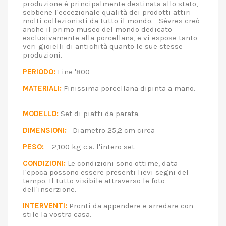
produzione è principalmente destinata allo stato,
sebbene l'eccezionale qualità dei prodotti attiri
molti collezionisti da tutto il mondo. Sèvres creò
anche il primo museo del mondo dedicato
esclusivamente alla porcellana, e vi espose tanto
veri gioielli di antichità quanto le sue stesse
produzioni.
PERIODO:
Fine '800
MATERIALI:
Finissima porcellana dipinta a mano.
MODELLO:
Set di piatti da parata.
DIMENSIONI:
Diametro 25,2 cm circa
PESO:
2,100 kg c.a. l'intero set
CONDIZIONI:
Le condizioni sono ottime, data
l'epoca possono essere presenti lievi segni del
tempo. Il tutto visibile attraverso le foto
dell'inserzione.
INTERVENTI:
Pronti da appendere e arredare con
stile la vostra casa.