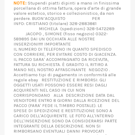
NOTE:
Stupendi piatti dipinti a mano in finissima
porcellana di ottima fattura, opera d'arte di grande
valore estetico, storico e collezionistico, da non
perdere. BUON’ACQUISTO PER
INFO: CRISTIANO (titolare) 328-2883861
MICHELA (spedizioni) 328-5472289
JACOPO , SIMONE (fisso negozio) 0322-
589895 DAI UN OCCHIATA ALLE NOSTRE
INSERZIONI!!!!! IMPORTANTE
IL NUMERO DI TELEFONO IN QUANTO SPEDISCO
CON CORRIERE, PER EVITARE COSTO DI GIACENZA.
IL PACCO SARA' ACCOMPAGNATO DA RICEVUTA,
FATTURA SU RICHIESTA. È GRADITO IL RITIRO A
MANO NEL NOSTRO AFFASCINANTE NEGOZIO .
Accettiamo tipi di pagamento in conformità alle
regole ebay RESTITUZIONE E RIMBORSI: GLI
OGGETTI USATI POSSONO ESSERE RESI DAGLI
ACQUIRENTI NEL CASO IN CUI NON
CORRISPONDANO ALLA DESCRIZIONE DATA DAL
VENDITORE ENTRO 8 GIORNI DALLA RICEZIONE DEL
PACCO (FARA' FEDE IL TIMBRO POSTALE). LE
SPESE DI SPEDIZIONE E RESTITUZIONE SONO A
CARICO DELL'ACQUIRENTE. LE FOTO ALL'INTERNO
DELL'INSERZIONE SONO DA CONSIDERARSI PARTE
INTEGRANTE DELLA DESCRIZIONE. NON SI
RIMBORSANO EVENTUALI DANNI PROVOCATI