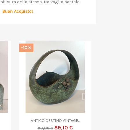
chiusura della stessa. No vaglia postale.
Buon Acquisto!
-10%
-10%


Anteprima
A
...
PICCOLA SCULTURA OTTONE...
ANTICO OR
170,10 €
189,00 €
180,00