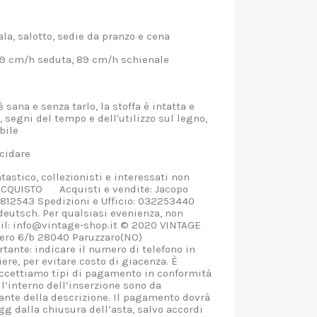
a
la, salotto, sedie da pranzo e cena
9 cm/h seduta, 89 cm/h schienale
 sana e senza tarlo, la stoffa è intatta e
 segni del tempo e dell'utilizzo sul legno,
urabile
 lucidare
tastico, collezionisti e interessati non
ACQUISTO Acquisti e vendite: Jacopo
12543 Spedizioni e Ufficio: 032253440
 deutsch. Per qualsiasi evenienza, non
ail: info@vintage-shop.it © 2020 VINTAGE
ero 6/b 28040 Paruzzaro(NO)
ante: indicare il numero di telefono in
ere, per evitare costo di giacenza. È
 Accettiamo tipi di pagamento in conformità
all’interno dell’inserzione sono da
ante della descrizione. Il pagamento dovrà
gg dalla chiusura dell’asta, salvo accordi