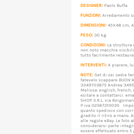
DESIGNER:
Paolo Buff
FUNZIONI:
Arredamento sa
DIMENSIONI:
45X48 cm, 4
PESO:
30 kg
CONDIZIONI:
La struttura è
non noto macchie visibili,
tutto facilmente resta
INTERVENTI:
A piacere,
NOTE:
Set di sei sedie fan
fatevelo scappare BUON’
3349703875 Andrea 34958
Melissa: english, french,
esitare a contattarci. em
SHOP S.R.L. via Borgoman
P.iva 02567210030 Import
quanto spedisco con corri
gradito il ritiro a mano.
alle regole eBay. Le foto 
considerarsi parte integr
essere effettuato entro 5 