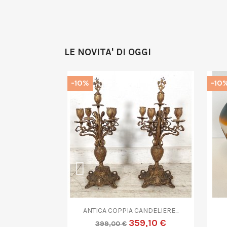
LE NOVITA' DI OGGI
-10%
-10

rima
Anteprima
VETRO...
ANTICO OROLOGIO...
9,10 €
170,10 €
189,00 €