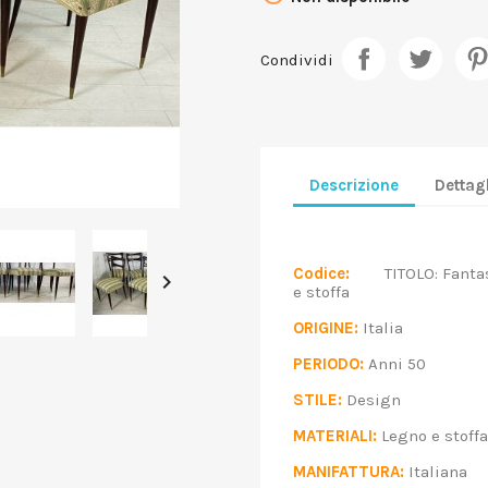
Condividi
Descrizione
Dettagl
Codice:
TITOLO: Fantastic

e stoffa
ORIGINE:
Italia
PERIODO:
Anni 50
STILE:
Design
MATERIALI:
Legno e sto
MANIFATTURA:
Italian