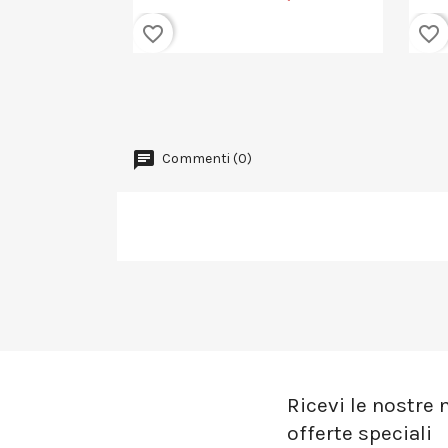
favorite_border
favorite_border
Commenti (0)
Ricevi le nostre n
offerte speciali