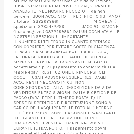
ottime condizioni conservative e da collezione,
DISPONIAMO DI NUMEROSE CHIAVI, SERRATURE
ANALOGHE NEL NOSTRO NEGOZIO da non
perdere!! BUON’ACQUISTO PER INFO : CRISTIANO (
titolare ) 3282883861 MICHELA (
spedizioni) 3285472289 JACOPO , SIMONE
(fisso negozio) 0322589895 DAI UN OCCHIATA ALLE
NOSTRE INSERZIONI!!!!! IMPORTANTE
IL NUMERO DI TELEFONO IN QUANTO SPEDISCO
CON CORRIERE, PER EVITARE COSTO DI GIACENZA.
IL PACCO SARA' ACCOMPAGNATO DA RICEVUTA,
FATTURA SU RICHIESTA. È GRADITO IL RITIRO A
MANO NEL NOSTRO AFFASCINANTE NEGOZIO .
Accettiamo tipi di pagamento in conformità alle
regole ebay RESTITUZIONE E RIMBORSI: GLI
OGGETTI USATI POSSONO ESSERE RESI DAGLI
ACQUIRENTI NEL CASO IN CUI NON
CORRISPONDANO ALLA DESCRIZIONE DATA DAL
VENDITORE ENTRO 8 GIORNI DALLA RICEZIONE DEL
PACCO (FARA' FEDE IL TIMBRO POSTALE). LE
SPESE DI SPEDIZIONE E RESTITUZIONE SONO A
CARICO DELL'ACQUIRENTE. LE FOTO ALL'INTERNO
DELL'INSERZIONE SONO DA CONSIDERARSI PARTE
INTEGRANTE DELLA DESCRIZIONE. NON SI
RIMBORSANO EVENTUALI DANNI PROVOCATI
DURANTE IL TRASPORTO. Il pagamento dovrà
essere effettuato entro 5 gg dalle chiusura