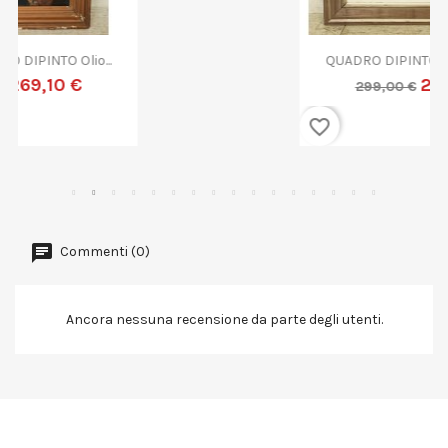
QUADRO DIPINTO ASTRATTO G....
269,10 €
299,00 €
favorite_border
Commenti (0)
Ancora nessuna recensione da parte degli utenti.