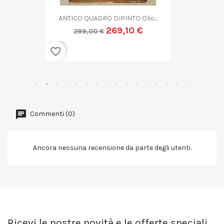
QUADRO DIPINTO ASTRATTO G....
269,10 €
299,00 €
favorite_border
Commenti (0)
Ancora nessuna recensione da parte degli utenti.
Ricevi le nostre novità e le offerte speciali