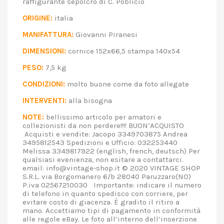
raffigurante sepolcro di C. Poblicio
ORIGINE:
italia
MANIFATTURA:
Giovanni Piranesi
DIMENSIONI:
cornice 152x66,5 stampa 140x54
PESO:
7,5 kg
CONDIZIONI:
molto buone come da foto allegate
INTERVENTI:
alla bisogna
NOTE:
bellissimo articolo per amatori e
collezionisti da non perdere!!!! BUON’ACQUISTO
Acquisti e vendite: Jacopo 3349703875 Andrea
3495812543 Spedizioni e Ufficio: 032253440
Melissa 3349817922 (english, french, deutsch) Per
qualsiasi evenienza, non esitare a contattarci.
email: info@vintage-shop.it © 2020 VINTAGE SHOP
S.R.L. via Borgomanero 6/b 28040 Paruzzaro(NO)
P.iva 02567210030 Importante: indicare il numero
di telefono in quanto spedisco con corriere, per
evitare costo di giacenza. È gradito il ritiro a
mano. Accettiamo tipi di pagamento in conformità
alle regole eBay. Le foto all’interno dell’inserzione