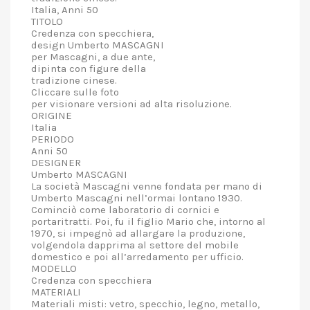
Italia, Anni 50
TITOLO
Credenza con specchiera,
design Umberto MASCAGNI
per Mascagni, a due ante,
dipinta con figure della
tradizione cinese.
Cliccare sulle foto
per visionare versioni ad alta risoluzione.
ORIGINE
Italia
PERIODO
Anni 50
DESIGNER
Umberto MASCAGNI
La società Mascagni venne fondata per mano di
Umberto Mascagni nell’ormai lontano 1930.
Cominciò come laboratorio di cornici e
portaritratti. Poi, fu il figlio Mario che, intorno al
1970, si impegnò ad allargare la produzione,
volgendola dapprima al settore del mobile
domestico e poi all’arredamento per ufficio.
MODELLO
Credenza con specchiera
MATERIALI
Materiali misti: vetro, specchio, legno, metallo,