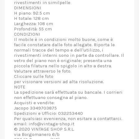
rivestimenti in similpelle
DIMENSIONI
H piano: 92.5 cm
H totale: 128 cm
Larghezza: 108 cm
Profondità: 55 cm
CONDIZIONI
Il mobile è in condizioni molto buone, come è
facile constatare dalle foto allegate. Riporta le
normali tracce del tempo e dell'utilizzo, i
rivestimenti interni sono in parte da controllare. Il
vetro del piano non è originale; presenta una
piccola filatura nello spigolo in alto a destra.
Valutare attraverso le foto.
Cliccare sulle foto
per visionare versioni ad alta risoluzione.
NOTE
La spedizione sarà effettuata su bancale. I corrieri
non effettuano consegna al piano.
Acquisti e vendite:
Jacopo 3349703875
Spedizioni e Ufficio: 032253440
Per qualsiasi evenienza, non esitare a contattarci.
email: info@vintage-shop.it
© 2020 VINTAGE SHOP S.R.L.
via Borgomanero 6/b