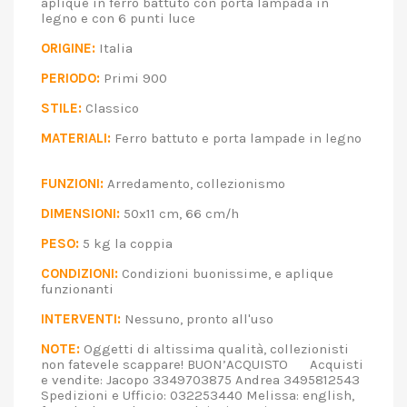
aplique in ferro battuto con porta lampada in
legno e con 6 punti luce
ORIGINE:
Italia
PERIODO:
Primi 900
STILE:
Classico
MATERIALI:
Ferro battuto e porta lampade in legno
FUNZIONI:
Arredamento, collezionismo
DIMENSIONI:
50x11 cm, 66 cm/h
PESO:
5 kg la coppia
CONDIZIONI:
Condizioni buonissime, e aplique
funzionanti
INTERVENTI:
Nessuno, pronto all'uso
NOTE:
Oggetti di altissima qualità, collezionisti
non fatevele scappare! BUON’ACQUISTO Acquisti
e vendite: Jacopo 3349703875 Andrea 3495812543
Spedizioni e Ufficio: 032253440 Melissa: english,