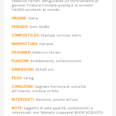
Federico Ferrari raffigurante un fruttivendolo di
genova. Tiratura limitata questa è la numero
74/250 esistenti al mondo
ORIGINE:
Italia
PERIODO:
Anni 50/60
COMPOSTO DA:
Stampa, cornice, vetro
MANIFATTURA:
Italiana
DESIGNER:
Federico Ferrari
FUNZIONI:
Arredamento, collezionismo
DIMENSIONI:
52X42 cm
PESO:
1,8 kg
CONDIZIONI:
Segnalo fioritura di umidità
all'interno, visibile in foto
INTERVENTI:
Nessuno, pronto all'uso
NOTE:
Oggetto di alta qualità, collezionisti e
interessati non fatevelo scappare! BUON’ACQUISTO