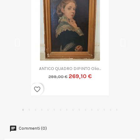
QUADRO DIPINTO ASTRATTO G....
269,10 €
299,00 €
favorite_border
Commenti (0)