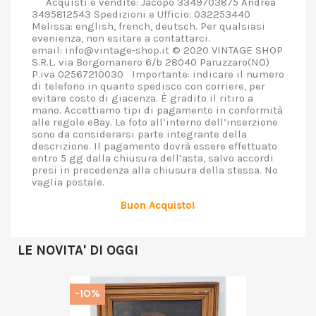
Acquisti e vendite: Jacopo 3349703875 Andrea
3495812543 Spedizioni e Ufficio: 032253440
Melissa: english, french, deutsch. Per qualsiasi
evenienza, non esitare a contattarci.
email: info@vintage-shop.it © 2020 VINTAGE SHOP
S.R.L. via Borgomanero 6/b 28040 Paruzzaro(NO)
P.iva 02567210030 Importante: indicare il numero
di telefono in quanto spedisco con corriere, per
evitare costo di giacenza. È gradito il ritiro a
mano. Accettiamo tipi di pagamento in conformità
alle regole eBay. Le foto all’interno dell’inserzione
sono da considerarsi parte integrante della
descrizione. Il pagamento dovrà essere effettuato
entro 5 gg dalla chiusura dell’asta, salvo accordi
presi in precedenza alla chiusura della stessa. No
vaglia postale.
Buon Acquisto!
LE NOVITA' DI OGGI
-10%