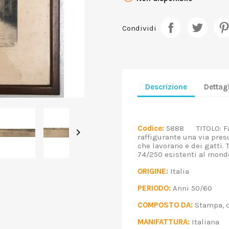
Condividi
Descrizione
Dettagl
Codice:
5888 TITOLO: Fant

raffigurante una via pre
che lavorano e dei gatti.
74/250 esistenti al m
ORIGINE:
Italia
PERIODO:
Anni 50/60
COMPOSTO DA:
Stampa, 
MANIFATTURA:
Italian