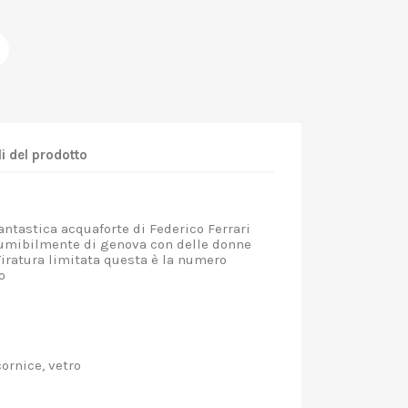
i del prodotto
astica acquaforte di Federico Ferrari
sumibilmente di genova con delle donne
 Tiratura limitata questa è la numero
ondo
cornice, vetro
a