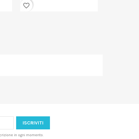
favorite_border
favorite_border
iscrizione in ogni momento.