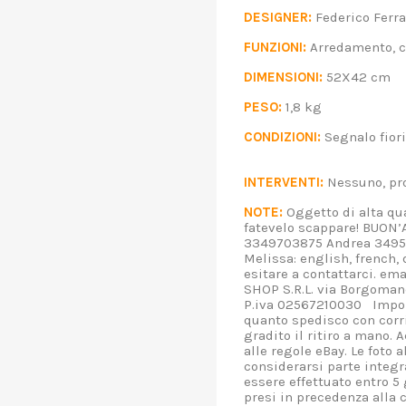
DESIGNER:
Federico Fe
FUNZIONI:
Arredamento,
DIMENSIONI:
52X42 c
PESO:
1,8 kg
CONDIZIONI:
Segnalo fiori
INTERVENTI:
Nessuno, p
NOTE:
Oggetto di alta qua
fatevelo scappare! BUON
3349703875 Andrea 34958
Melissa: english, french,
esitare a contattarci. em
SHOP S.R.L. via Borgoman
P.iva 02567210030 Import
quanto spedisco con corri
gradito il ritiro a mano.
alle regole eBay. Le foto 
considerarsi parte integr
essere effettuato entro 5 
presi in precedenza alla 