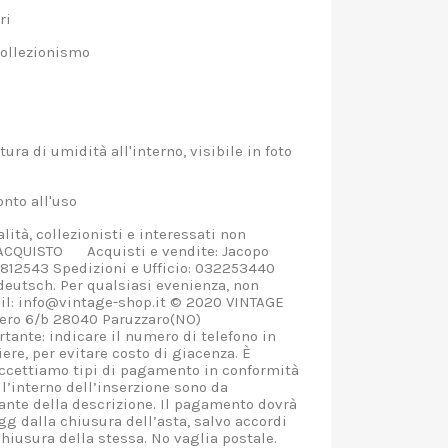
rrari
 collezionismo
m
tura di umidità all'interno, visibile in foto
ronto all'uso
lità, collezionisti e interessati non
’ACQUISTO Acquisti e vendite: Jacopo
12543 Spedizioni e Ufficio: 032253440
 deutsch. Per qualsiasi evenienza, non
ail: info@vintage-shop.it © 2020 VINTAGE
ero 6/b 28040 Paruzzaro(NO)
ante: indicare il numero di telefono in
ere, per evitare costo di giacenza. È
 Accettiamo tipi di pagamento in conformità
all’interno dell’inserzione sono da
ante della descrizione. Il pagamento dovrà
gg dalla chiusura dell’asta, salvo accordi
chiusura della stessa. No vaglia postale.