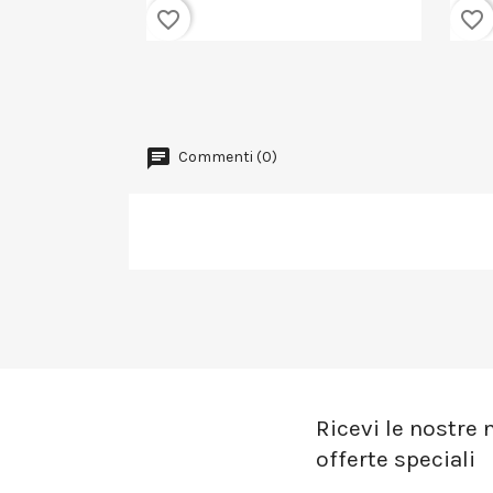
favorite_border
favorite_border
Commenti (0)
Ricevi le nostre n
offerte speciali