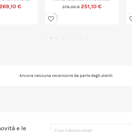
359,10 €
719,10 €
399,00 €
799,00 €
favorite_border
Ancora nessuna recensione da parte degli utenti.
ovità e le