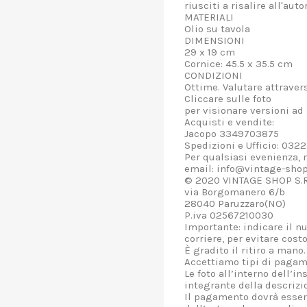
riusciti a risalire all'auto
MATERIALI
Olio su tavola
DIMENSIONI
29 x 19 cm
Cornice: 45.5 x 35.5 cm
CONDIZIONI
Ottime. Valutare attravers
Cliccare sulle foto
per visionare versioni ad 
Acquisti e vendite:
Jacopo 3349703875
Spedizioni e Ufficio: 03
Per qualsiasi evenienza, n
email: info@vintage-shop
© 2020 VINTAGE SHOP S.R
via Borgomanero 6/b
28040 Paruzzaro(NO)
P.iva 02567210030
Importante: indicare il n
corriere, per evitare cost
È gradito il ritiro a mano.
Accettiamo tipi di pagame
Le foto all’interno dell’i
integrante della descrizi
Il pagamento dovrà essere