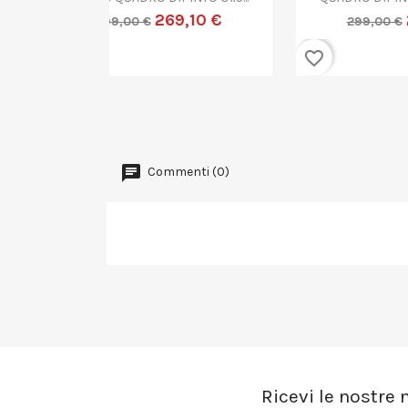
9,10 €
251,10 €
279,00 €
favorite_border
favorite_border
Commenti (0)
Ricevi le nostre n