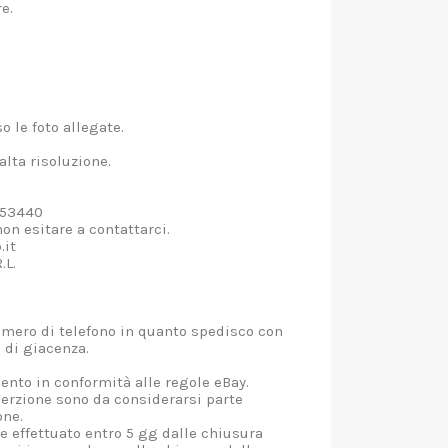
re.
o le foto allegate.
alta risoluzione.
2253440
on esitare a contattarci.
.it
.L.
umero di telefono in quanto spedisco con
o di giacenza.
nto in conformità alle regole eBay.
nserzione sono da considerarsi parte
one.
 effettuato entro 5 gg dalle chiusura